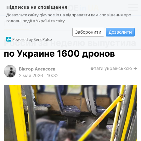
Підписка на сповіщення
Дозвольте сайту glavnoe.in.ua відправляти вам сповіщення про
головні події в Україні та світу.
Политика
новости
политика
Заборонити
Дозволити
о проекте
общество
Powered by SendPulse
Россия за неделю выпустила
контакты
экономика
по Украине 1600 дронов
происшествия
криминал
читати українською →
Віктор Алєксєєв
2 мая 2026
10:32
техно
спорт
лонгриды
харьков
архив
gambling