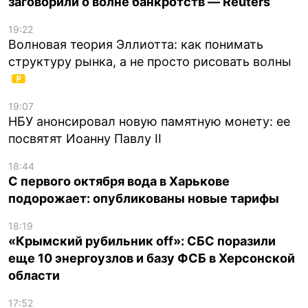
заговорили о волне банкротств — Reuters
19:22
Волновая теория Эллиотта: как понимать
структуру рынка, а не просто рисовать волны
19:07
НБУ анонсировал новую памятную монету: ее
посвятят Иоанну Павлу II
18:44
С первого октября вода в Харькове
подорожает: опубликованы новые тарифы
18:19
«Крымский рубильник off»: СБС поразили
еще 10 энергоузлов и базу ФСБ в Херсонской
области
17:52