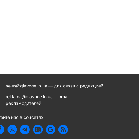
news@glavnoe.in.ua
— для связи с редакцией
reklama@glavnoe.in.ua
— для
рекламодателей
айте нас в соцсетях: