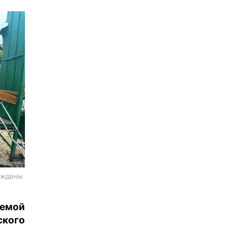
реждены
яемой
кого