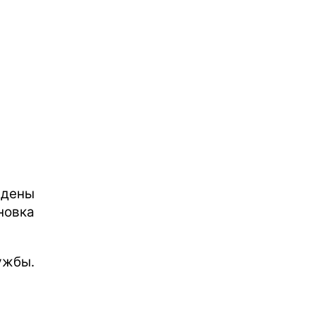
ждены
овка
ужбы.