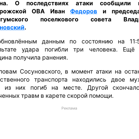
она. О последствиях атаки сообщили г
орожской ОВА Иван
Федоров
и председа
угумского поселкового совета Влад
новский
.
бновлённым данным по состоянию на 11:
льтате удара погибли три человека. Ещё
ина получила ранения.
ловам Сосуновского, в момент атаки на оста
ственного транспорта находились двое му
 из них погиб на месте. Другой скончал
ченных травм в карете скорой помощи.
Реклама