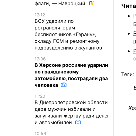
флаги, — Навроцкий
Чита
12:12
ВСУ ударили по
ретрансляторам
беспилотников «Герань»,
складу ГСМ и ремонтному
подразделению оккупантов
12:06
В Херсоне россияне ударили
по гражданскому
Теги:
автомобилю, пострадали два
человека
11:20
В Днепропетровской области
Хо
двое мужчин избивали и
запугивали жертву ради денег
и автомобилей
10:56