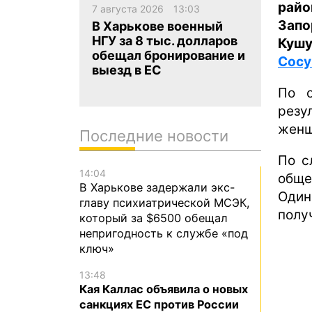
рай
7 августа 2026
13:03
Зап
В Харькове военный
НГУ за 8 тыс. долларов
Куш
обещал бронирование и
Сосу
выезд в ЕС
По о
резу
женщ
Последние новости
По с
14:04
обще
В Харькове задержали экс-
Один
главу психиатрической МСЭК,
полу
который за $6500 обещал
непригодность к службе «под
ключ»
13:48
Кая Каллас объявила о новых
санкциях ЕС против России