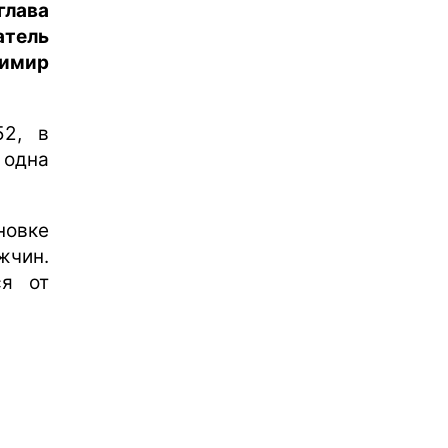
лава
тель
имир
52, в
 одна
новке
жчин.
ся от