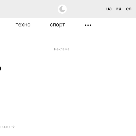
ua
ru
en
техно
спорт
•••
Реклама
о
й
ською →