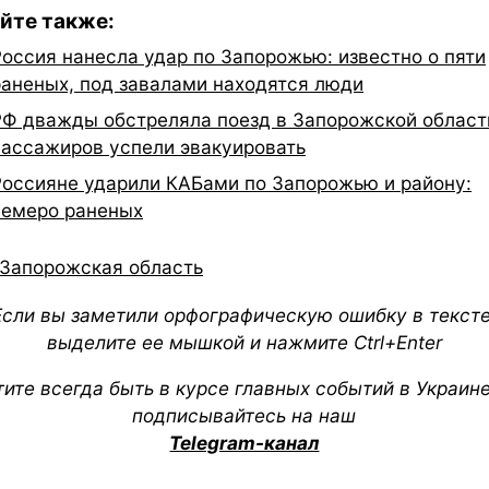
йте также:
Россия нанесла удар по Запорожью: известно о пяти
раненых, под завалами находятся люди
РФ дважды обстреляла поезд в Запорожской област
пассажиров успели эвакуировать
Россияне ударили КАБами по Запорожью и району:
семеро раненых
Запорожская область
Если вы заметили орфографическую ошибку в тексте
выделите ее мышкой и нажмите Ctrl+Enter
тите всегда быть в курсе главных событий в Украин
подписывайтесь на наш
Telegram-канал