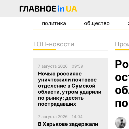
политика
общество
ТОП-новости
Про
новости
Ро
о проекте
7 августа 2026
09:59
контакты
ос
Ночью россияне
уничтожили почтовое
отделение в Сумской
об
области, утром ударили
по рынку: десять
по
пострадавших
7 августа 2026
14:04
В Харькове задержали