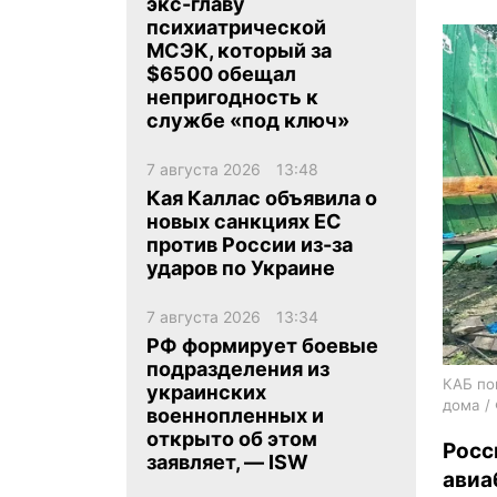
экс-главу
психиатрической
МСЭК, который за
$6500 обещал
непригодность к
службе «под ключ»
ua
ru
en
7 августа 2026
13:48
Кая Каллас объявила о
новых санкциях ЕС
против России из-за
ударов по Украине
7 августа 2026
13:34
РФ формирует боевые
подразделения из
КАБ по
украинских
дома /
военнопленных и
открыто об этом
Росс
заявляет, — ISW
ави