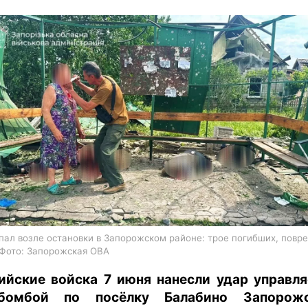
харьков
архив
gambling
пал возле остановки в Запорожском районе: трое погибших, пов
 Фото: Запорожская ОВА
ийские войска 7 июня нанесли удар управл
абомбой по посёлку Балабино Запорожс