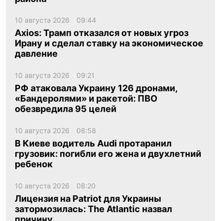
10 августа 2026
09:44
Axios: Трамп отказался от новых угроз
Ирану и сделал ставку на экономическое
давление
10 августа 2026
09:21
РФ атаковала Украину 126 дронами,
«Бандеролями» и ракетой: ПВО
обезвредила 95 целей
10 августа 2026
08:58
В Киеве водитель Audi протаранил
грузовик: погибли его жена и двухлетний
ребенок
10 августа 2026
08:20
Лицензия на Patriot для Украины
затормозилась: The Atlantic назвал
причину