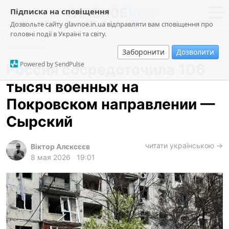
Підписка на сповіщення
Дозвольте сайту glavnoe.in.ua відправляти вам сповіщення про
головні події в Україні та світу.
Политика
новости
политика
Заборонити
Дозволити
о проекте
общество
Powered by SendPulse
Россия сосредоточила 106
контакты
экономика
тысяч военных на
происшествия
Покровском направлении —
криминал
Сырский
техно
читати українською →
спорт
Віктор Алєксєєв
8 мая 2026
19:01
лонгриды
харьков
архив
gambling