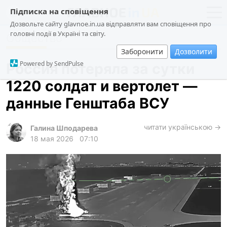
Підписка на сповіщення
Дозвольте сайту glavnoe.in.ua відправляти вам сповіщення про
головні події в Україні та світу.
Общество
новости
политика
Заборонити
Дозволити
о проекте
общество
Powered by SendPulse
Россия потеряла за сутки
контакты
экономика
1220 солдат и вертолет —
происшествия
данные Генштаба ВСУ
криминал
техно
читати українською →
Галина Шподарева
18 мая 2026
07:10
спорт
лонгриды
харьков
архив
gambling