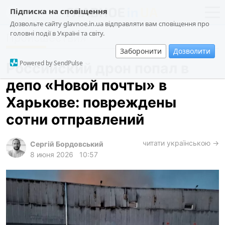
Підписка на сповіщення
Дозвольте сайту glavnoe.in.ua відправляти вам сповіщення про
головні події в Україні та світу.
Происшествия
новости
политика
Заборонити
Дозволити
о проекте
общество
Powered by SendPulse
Российский дрон попал в
контакты
экономика
депо «Новой почты» в
происшествия
Харькове: повреждены
криминал
сотни отправлений
техно
читати українською →
спорт
Сергій Бордовський
8 июня 2026
10:57
лонгриды
харьков
архив
gambling