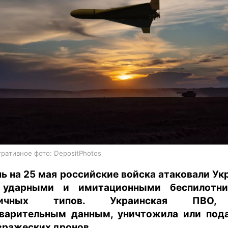
харьков
архив
gambling
ративное фото: DepositPhotos
чь на 25 мая российские войска атаковали Ук
 ударными и имитационными беспилотни
личных типов. Украинская ПВО
варительным данным, уничтожила или под
вражеских дронов.