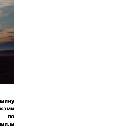
раину
ками
, по
авила