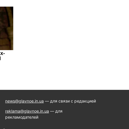
news@glavnoe.in.ua
— для связи с редакцией
reklama@glavnoe.in.ua
— для
рекламодателей