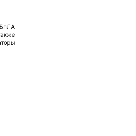
 БпЛА
также
аторы