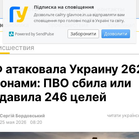
Підписка на сповіщення
новости
о проекте
контакты
Дозвольте сайту glavnoe.in.ua відправляти вам
сповіщення про головні події в Україні та світу.
экономика
происшествия
криминал
Заборонити
Дозволити
Powered by SendPulse
исшествия
политика
 атаковала Украину 26
общество
экономика
онами: ПВО сбила или
происшествия
давила 246 целей
криминал
техно
читати україн
Сергій Бордовський
спорт
25 мая 2026
08:20
лонгриды