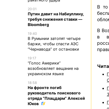
В то
20:01
бесп
Путин давит на Набиуллину,
требуя снижения ставки —
обло
Bloomberg
В Во
19:40
в в
В Румынии затопят четыре
росс
баржи, чтобы спасти АЭС
прав
“Чернавода” от остановки
19:17
“Голос Америки”
Чита
возобновляет вещание на
украинском языке
18:58
На фронте погиб
руководитель поискового
отряда “Плацдарм” Алексей
Юков