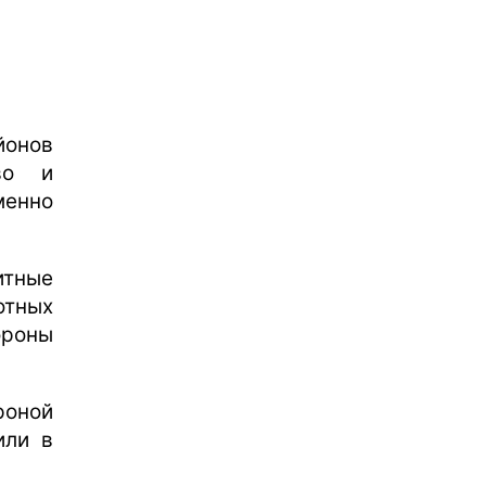
йонов
во и
енно
итные
отных
ороны
роной
или в