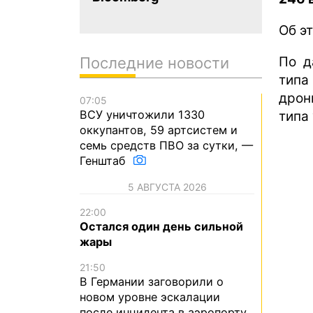
Об э
По д
Последние новости
типа
дрон
07:05
ВСУ уничтожили 1330
типа 
оккупантов, 59 артсистем и
семь средств ПВО за сутки, —
Генштаб
5 АВГУСТА 2026
22:00
Остался один день сильной
жары
21:50
В Германии заговорили о
новом уровне эскалации
после инцидента в аэропорту