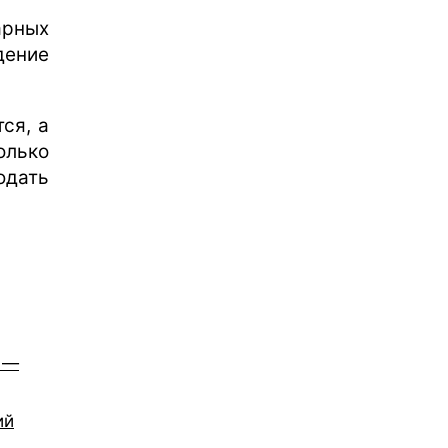
арных
дение
ся, а
лько
юдать
, —
ий