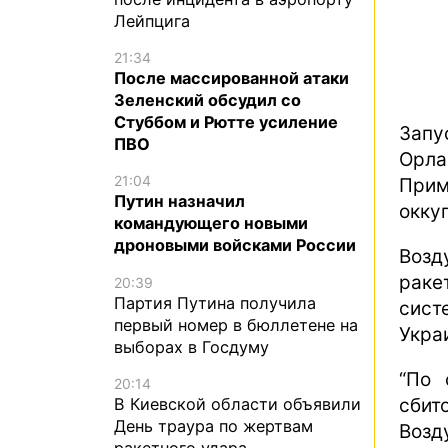
Лейпцига
21:34
После массированной атаки
Зеленский обсудил со
Стуббом и Рютте усиление
Запу
ПВО
Орл
21:04
При
Путин назначил
окку
командующего новыми
дроновыми войсками России
Возд
раке
20:39
Партия Путина получила
сист
первый номер в бюллетене на
Укра
выборах в Госдуму
“По 
20:14
В Киевской области объявили
сбит
День траура по жертвам
Возд
ракетного удара