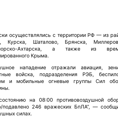
ски осуществлялись с территории РФ — из ра
а, Курска, Шаталово, Брянска, Миллеро
морско-Ахтарска, а также из врем
пированного Крыма.
ушное нападение отражали авиация, зен
тные войска, подразделения РЭБ, беспил
ем и мобильные огневые группы Сил об
ины.
состоянию на 08:00 противовоздушной обо
о/подавлено 246 вражеских БпЛА”, — сообщ
ушных силах.