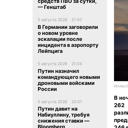
средств ПВО за сутки,
— Генштаб
5 августа 2026
21:50
В Германии заговорили
о новом уровне
эскалации после
ua
ru
en
инцидента в аэропорту
Лейпцига
5 августа 2026
21:04
Путин назначил
командующего новыми
дроновыми войсками
Иллюст
России
В но
5 августа 2026
20:01
262
Путин давит на
раз
Набиуллину, требуя
пред
снижения ставки —
Bloomberg
246 