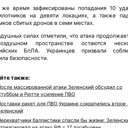
 же время зафиксированы попадания 10 уд
илотников на девяти локациях, а также па
мков сбитых дронов в семи местах.
здушных силах отметили, что атака продолжает
оздушном пространстве остаются неско
ийских БпЛА. Украинцев призвали собл
ила безопасности.
йте также:
После массированной атаки Зеленский обсудил со
Стуббом и Рютте усиление ПВО
Поставки ракет для ПВО Украине сократились втрое
Зеленский
Перехватчики баллистики спасли бы жизни: Зеленск
отреагировал на атаку РФ с 17 погибшими