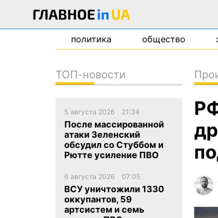
политика
общество
ТОП-новости
Про
новости
РФ
о проекте
5 августа 2026
21:34
контакты
др
После массированной
атаки Зеленский
обсудил со Стуббом и
по
Рютте усиление ПВО
6 августа 2026
07:05
ВСУ уничтожили 1330
оккупантов, 59
артсистем и семь