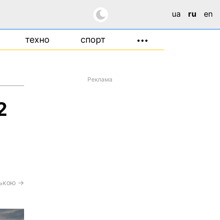
ua
ru
en
техно
спорт
•••
Реклама
2
ською →