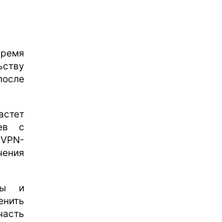
время
ьству
после
стет
оев с
VPN-
чения
ны и
енить
часть