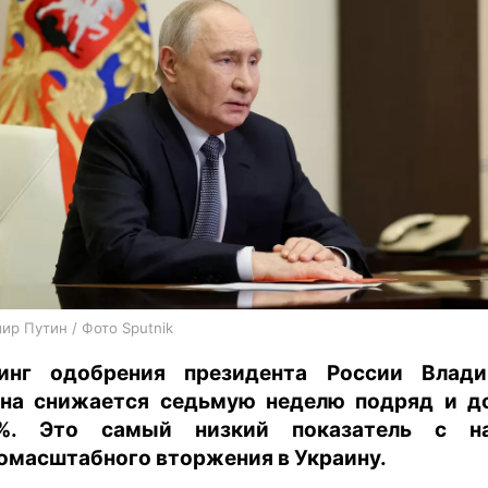
харьков
архив
gambling
ир Путин / Фото Sputnik
инг одобрения президента России Влад
на снижается седьмую неделю подряд и д
6%. Это самый низкий показатель с на
омасштабного вторжения в Украину.