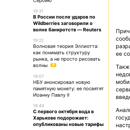
Сербию
19:31
В России после ударов по
Wildberries заговорили о
волне банкротств — Reuters
Прич
сооб
19:22
разр
Волновая теория Эллиотта:
как понимать структуру
ее с
рынка, а не просто рисовать
волны
Так
недо
19:07
моб
НБУ анонсировал новую
памятную монету: ее посвятят
серв
Иоанну Павлу II
введ
18:44
Ана
С первого октября вода в
госу
Харькове подорожает:
опубликованы новые тарифы
наст