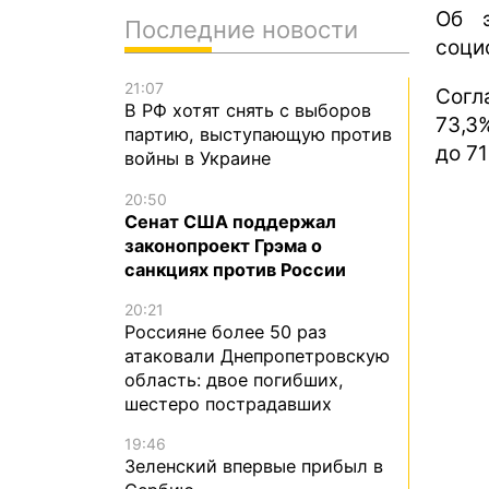
Об э
Последние новости
соци
21:07
Согл
В РФ хотят снять с выборов
73,3
партию, выступающую против
до 71
войны в Украине
20:50
Сенат США поддержал
законопроект Грэма о
санкциях против России
20:21
Россияне более 50 раз
атаковали Днепропетровскую
область: двое погибших,
шестеро пострадавших
19:46
Зеленский впервые прибыл в