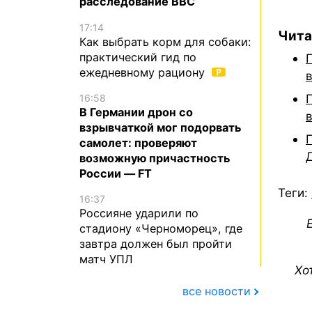
расследование BBC
17:14
Чита
Как выбрать корм для собаки:
практический гид по
ежедневному рациону
16:58
В Германии дрон со
взрывчаткой мог подорвать
самолет: проверяют
возможную причастность
России — FT
Теги:
16:37
Россияне ударили по
стадиону «Черноморец», где
завтра должен был пройти
матч УПЛ
Хо
все новости