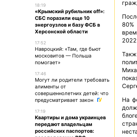
граж
18:19
«Крымский рубильник off»:
Посл
СБС поразили еще 10
80% 
энергоузлов и базу ФСБ в
Херсонской области
врем
2022
17:52
Навроцкий: «Там, где бьют
Такж
московитов — Польша
поли
помогает»
Миха
17:46
пока
Могут ли родители требовать
Серг
алименты от
совершеннолетних детей: что
На ф
предусматривает закон
долж
17:19
блог
Квартиры и дома украинцев
стр
передают владельцам
российских паспортов:
нест