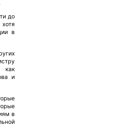
.
ти до
 хотя
ции в
ругих
истру
а как
ова и
торые
торые
иям в
ьной