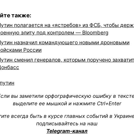
йте также:
Путин полагается на «ястребов» из ФСБ, чтобы держ
военную элиту под контролем — Bloomberg
Путин назначил командующего новыми дроновыми
войсками России
Путин сменил генералов, которым поручено захвати
Донбасс
путин
Если вы заметили орфографическую ошибку в тексте
выделите ее мышкой и нажмите Ctrl+Enter
тите всегда быть в курсе главных событий в Украин
подписывайтесь на наш
Telegram-канал