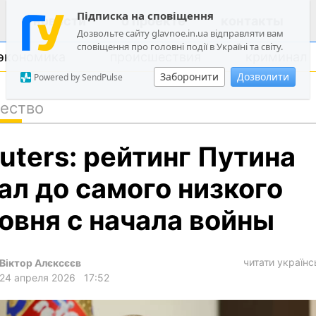
Підписка на сповіщення
новости
о проекте
контакты
Дозвольте сайту glavnoe.in.ua відправляти вам
сповіщення про головні події в Україні та світу.
экономика
происшествия
криминал
Заборонити
Дозволити
Powered by SendPulse
ество
политика
uters: рейтинг Путина
общество
экономика
ал до самого низкого
происшествия
овня с начала войны
криминал
техно
читати україн
Віктор Алєксєєв
спорт
24 апреля 2026
17:52
лонгриды