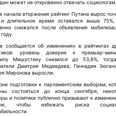
дан может не откровенно отвечать социологам
е начала вторжения рейтинг Путина вырос поч
и длительное время оставался выше 75%,
енно снижался после объявления мобилиза
 году.
е сообщается об изменениях в рейтингах д
тиков: уровень доверия к премьер-мин
илу Мишустину снизился до 53,8%, тогд
затели Дмитрия Медведева, Геннадия Зюган
ея Миронова выросли.
оне подготовки к парламентским выборам, ко
ны состояться до конца сентября, неко
еры и политики публично призывают к изменен
ане, чтобы избежать риска социал
абильности.