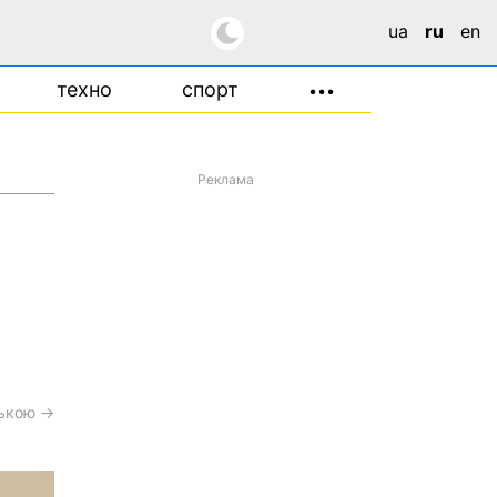
ua
ru
en
техно
спорт
•••
Реклама
ською →