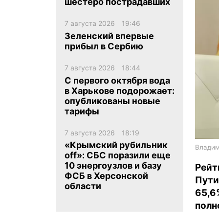
шестеро пострадавших
7 августа 2026
19:46
Зеленский впервые
прибыл в Сербию
7 августа 2026
18:44
ua
ru
en
С первого октября вода
в Харькове подорожает:
опубликованы новые
тарифы
7 августа 2026
18:19
«Крымский рубильник
Владим
off»: СБС поразили еще
10 энергоузлов и базу
Рейт
ФСБ в Херсонской
Пути
области
65,
полн