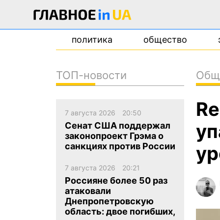
политика
общество
ТОП-новости
Общ
новости
Re
о проекте
7 августа 2026
20:50
контакты
уп
Сенат США поддержал
законопроект Грэма о
санкциях против России
ур
7 августа 2026
20:21
Россияне более 50 раз
атаковали
Днепропетровскую
область: двое погибших,