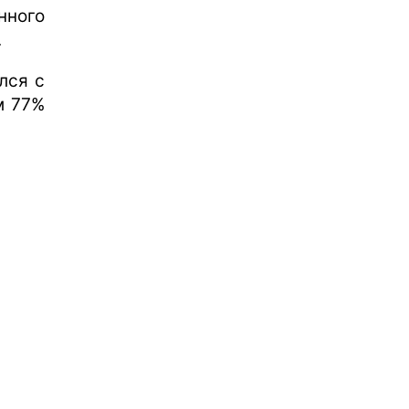
нного
.
лся с
м 77%