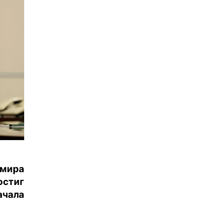
имира
остиг
чала