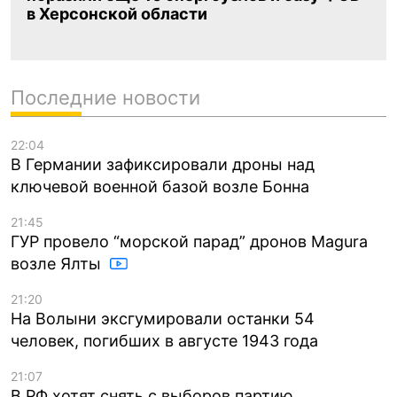
в Херсонской области
Последние новости
22:04
В Германии зафиксировали дроны над
ключевой военной базой возле Бонна
21:45
ГУР провело “морской парад” дронов Magura
возле Ялты
21:20
На Волыни эксгумировали останки 54
человек, погибших в августе 1943 года
21:07
В РФ хотят снять с выборов партию,