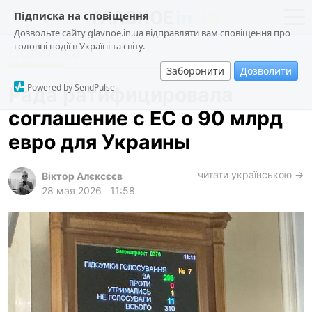
Підписка на сповіщення
Дозвольте сайту glavnoe.in.ua відправляти вам сповіщення про
головні події в Україні та світу.
Политика
новости
политика
Заборонити
Дозволити
о проекте
общество
Powered by SendPulse
Рада ратифицировала
контакты
экономика
соглашение с ЕС о 90 млрд
происшествия
евро для Украины
криминал
техно
читати українською →
Віктор Алєксєєв
28 мая 2026
11:58
спорт
лонгриды
харьков
архив
gambling