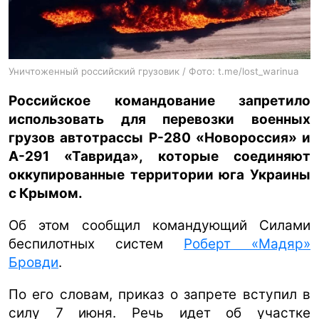
ua
ru
en
Уничтоженный российский грузовик / Фото: t.me/lost_warinua
Российское командование запретило
использовать для перевозки военных
грузов автотрассы Р-280 «Новороссия» и
А-291 «Таврида», которые соединяют
оккупированные территории юга Украины
с Крымом.
Об этом сообщил командующий Силами
беспилотных систем
Роберт «Мадяр»
Бровди
.
По его словам, приказ о запрете вступил в
силу 7 июня. Речь идет об участке