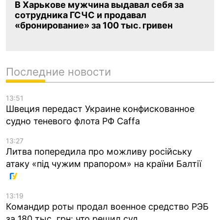
В Харькове мужчина выдавал себя за
сотрудника ГСЧС и продавал
«бронирование» за 100 тыс. гривен
Последние новости
13:51
Швеция передаст Украине конфискованное
судно теневого флота РФ Caffa
13:27
Литва попередила про можливу російську
атаку «під чужим прапором» на країни Балтії
13:19
Командир роты продал военное средство РЭБ
за 180 тыс. грн: что решил суд