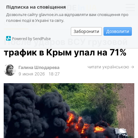
Підписка на сповіщення
Дозвольте сайту glavnoe.in.ua відправляти вам сповіщення про
головні події в Україні та світу.
Общество
новости
политика
Заборонити
Дозволити
о проекте
общество
Powered by SendPulse
После ударов ВСУ грузовой
контакты
экономика
трафик в Крым упал на 71%
происшествия
криминал
читати українською →
Галина Шподарева
9 июня 2026
18:27
техно
спорт
лонгриды
харьков
архив
gambling