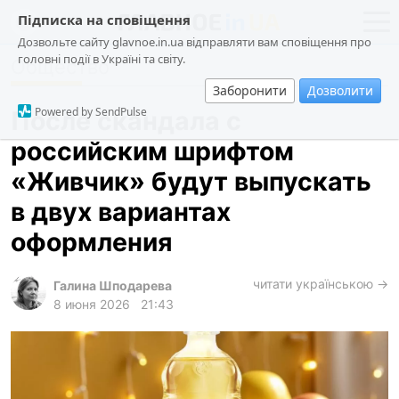
Підписка на сповіщення
Дозвольте сайту glavnoe.in.ua відправляти вам сповіщення про
головні події в Україні та світу.
Общество
новости
политика
Заборонити
Дозволити
о проекте
общество
Powered by SendPulse
После скандала с
контакты
экономика
российским шрифтом
происшествия
«Живчик» будут выпускать
криминал
в двух вариантах
техно
оформления
спорт
читати українською →
Галина Шподарева
лонгриды
8 июня 2026
21:43
харьков
архив
gambling