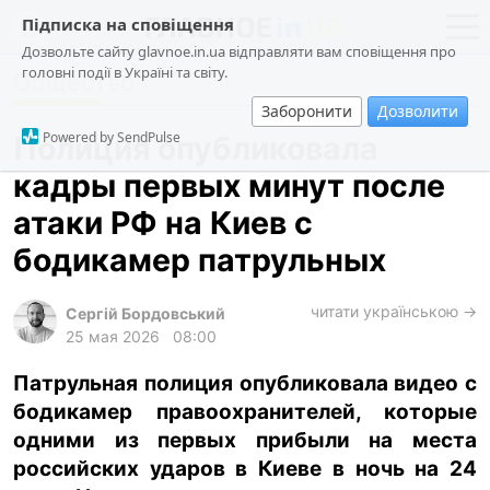
Підписка на сповіщення
Дозвольте сайту glavnoe.in.ua відправляти вам сповіщення про
головні події в Україні та світу.
Общество
новости
политика
Заборонити
Дозволити
о проекте
общество
Powered by SendPulse
Полиция опубликовала
контакты
экономика
кадры первых минут после
происшествия
атаки РФ на Киев с
криминал
бодикамер патрульных
техно
читати українською →
спорт
Сергій Бордовський
25 мая 2026
08:00
лонгриды
Патрульная полиция опубликовала видео с
харьков
бодикамер правоохранителей, которые
архив
одними из первых прибыли на места
gambling
российских ударов в Киеве в ночь на 24