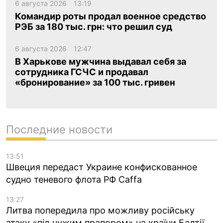
6 августа 2026
13:19
Командир роты продал военное средство
РЭБ за 180 тыс. грн: что решил суд
6 августа 2026
12:47
В Харькове мужчина выдавал себя за
сотрудника ГСЧС и продавал
«бронирование» за 100 тыс. гривен
Последние новости
13:51
Швеция передаст Украине конфискованное
судно теневого флота РФ Caffa
13:27
Литва попередила про можливу російську
атаку «під чужим прапором» на країни Балтії