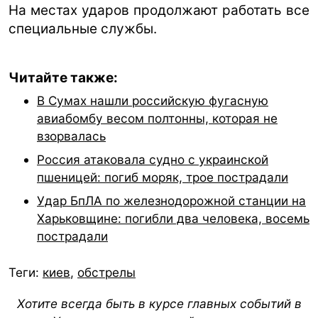
На местах ударов продолжают работать все
специальные службы.
Читайте также:
В Сумах нашли российскую фугасную
авиабомбу весом полтонны, которая не
взорвалась
Россия атаковала судно с украинской
пшеницей: погиб моряк, трое пострадали
Удар БпЛА по железнодорожной станции на
Харьковщине: погибли два человека, восемь
пострадали
Теги:
киев
,
обстрелы
Хотите всегда быть в курсе главных событий в