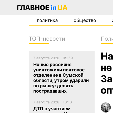
политика
общество
ТОП-новости
Пол
новости
На
о проекте
7 августа 2026
09:59
контакты
не
Ночью россияне
уничтожили почтовое
отделение в Сумской
За
области, утром ударили
по рынку: десять
оп
пострадавших
7 августа 2026
10:10
ДТП с участием