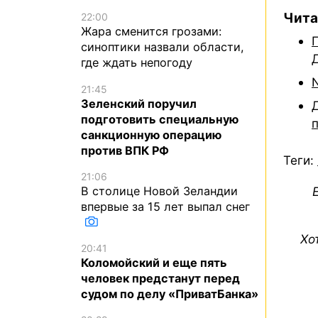
Чита
22:00
Жара сменится грозами:
синоптики назвали области,
где ждать непогоду
21:45
Зеленский поручил
подготовить специальную
санкционную операцию
против ВПК РФ
Теги:
21:06
В столице Новой Зеландии
впервые за 15 лет выпал снег
Хо
20:41
Коломойский и еще пять
человек предстанут перед
судом по делу «ПриватБанка»