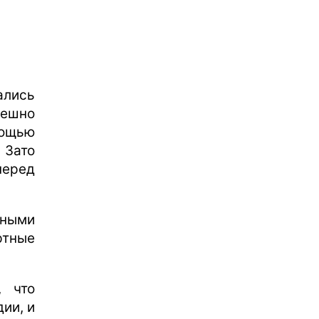
ались
пешно
ощью
Зато
перед
тными
тные
, что
ии, и