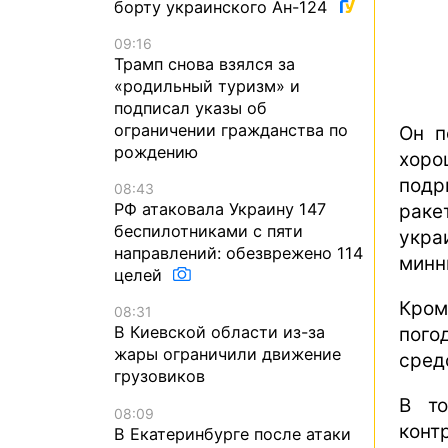
борту украинского Ан-124
09:16
Трамп снова взялся за
«родильный туризм» и
подписал указы об
ограничении гражданства по
Он п
рождению
хоро
под
08:43
РФ атаковала Украину 147
рак
беспилотниками с пяти
укра
направлений: обезврежено 114
минн
целей
Кром
08:31
В Киевской области из-за
пог
жары ограничили движение
сред
грузовиков
В то
08:09
конт
В Екатеринбурге после атаки