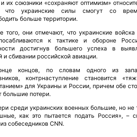
и их союзники «сохраняют оптимизм» относит
о, что украинские силы смогут со врем
бодить больше территории.
е того, они отмечают, что украинские войска
посабливаются к тактике и обороне Росс
ности достигнув большего успеха в выяв
й и сбивании российской авиации.
онце концов, по словам одного из запа
вников, контрнаступление становится «тя
танием» для Украины и России, причем обе ст
т большие потери.
ери среди украинских военных большие, но не 
шные, как это пытается подать Россия», – с
 из собеседников CNN.