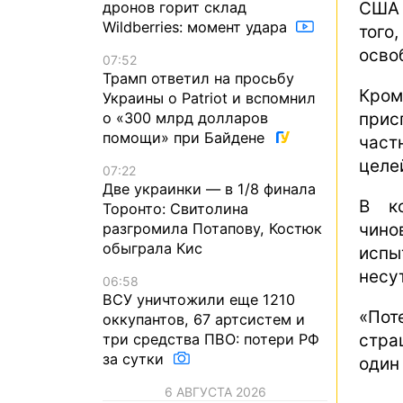
дронов горит склад
США 
Wildberries: момент удара
тог
осво
07:52
Трамп ответил на просьбу
Кром
Украины о Patriot и вспомнил
о «300 млрд долларов
прис
помощи» при Байдене
част
целе
07:22
Две украинки — в 1/8 финала
В к
Торонто: Свитолина
разгромила Потапову, Костюк
чино
обыграла Кис
испы
несу
06:58
ВСУ уничтожили еще 1210
«Пот
оккупантов, 67 артсистем и
стра
три средства ПВО: потери РФ
за сутки
один
6 АВГУСТА 2026