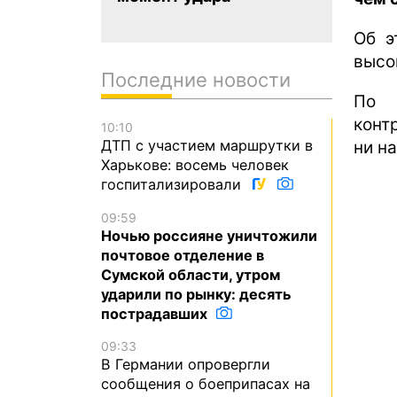
Об 
высо
Последние новости
По 
конт
10:10
ДТП с участием маршрутки в
ни на
Харькове: восемь человек
госпитализировали
09:59
Ночью россияне уничтожили
почтовое отделение в
Сумской области, утром
ударили по рынку: десять
пострадавших
09:33
В Германии опровергли
сообщения о боеприпасах на