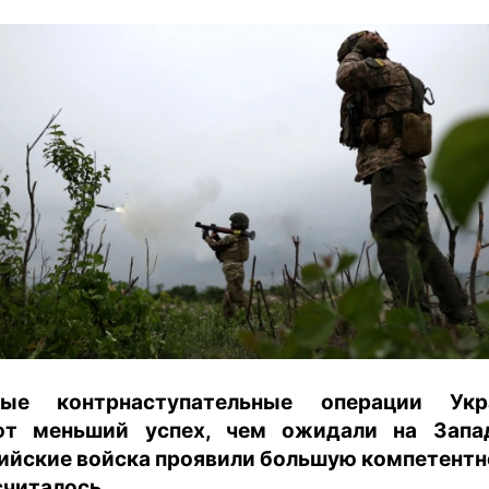
харьков
архив
gambling
вые контрнаступательные операции Укр
т меньший успех, чем ожидали на Запа
ийские войска проявили большую компетентн
считалось.