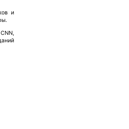
ков и
ры.
CNN,
даний