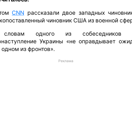
этом
CNN
рассказали двое западных чиновни
копоставленный чиновник США из военной сфе
словам одного из собеседников 
рнаступление Украины «не оправдывает ожи
 одном из фронтов».
Реклама