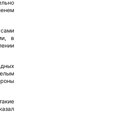
ельно
енем
 сами
ии, в
лении
дных
желым
ороны
такие
казал