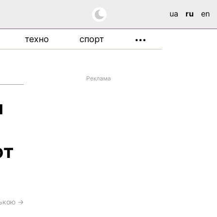
ua
ru
en
техно
спорт
•••
Реклама
я
ют
ською →