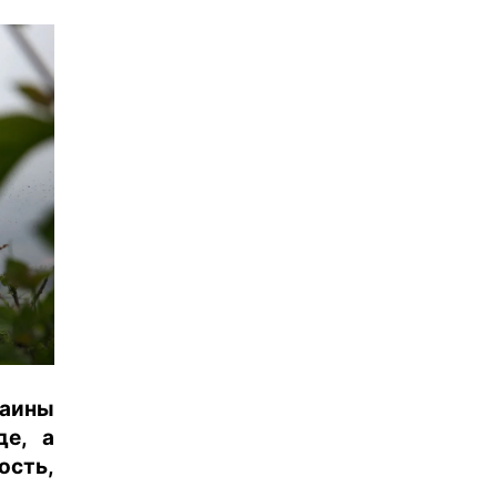
аины
де, а
ость,