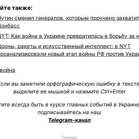
йте также:
Путин сменил генералов, которым поручено захвати
Донбасс
NYT: Как война в Украине превратилась в борьбу за 
Дроны, ракеты и искусственный интеллект: в NYT
проанализировали новый этап войны РФ против Укр
война
Если вы заметили орфографическую ошибку в тексте
выделите ее мышкой и нажмите Ctrl+Enter
тите всегда быть в курсе главных событий в Украин
подписывайтесь на наш
Telegram-канал
Реклама