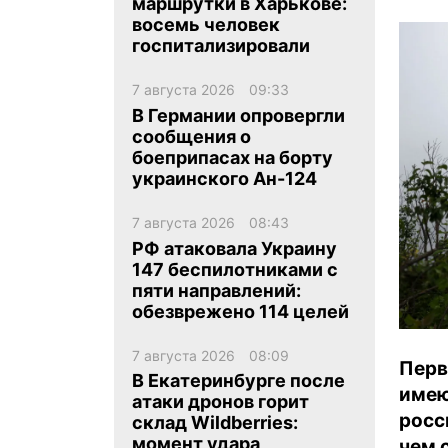
маршрутки в Харькове:
восемь человек
госпитализировали
7 августа 2026
09:33
В Германии опровергли
сообщения о
ua
ru
en
боеприпасах на борту
украинского Ан-124
7 августа 2026
08:43
РФ атаковала Украину
147 беспилотниками с
пяти направлений:
обезврежено 114 целей
7 августа 2026
08:09
Пер
В Екатеринбурге после
имею
атаки дронов горит
росс
склад Wildberries:
момент удара
чем 