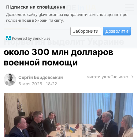
Підписка на сповіщення
Дозвольте сайту glavnoe.in.ua відправляти вам сповіщення про
головні події в Україні та світу.
Экономика
новости
политика
Заборонити
Дозволити
о проекте
общество
Powered by SendPulse
Норвегия выделит Украине
контакты
экономика
около 300 млн долларов
происшествия
военной помощи
криминал
техно
читати українською →
Сергій Бордовський
6 мая 2026
18:22
спорт
лонгриды
харьков
архив
gambling