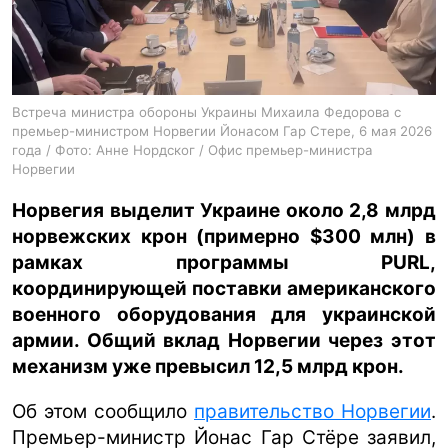
ua
ru
en
Встреча министра обороны Украины Михаила Федорова с
премьер-министром Норвегии Йонасом Гар Стере, 6 мая 2026
года / Фото: Анне Нордског / Офис премьер-министра
Норвегии
Норвегия выделит Украине около 2,8 млрд
норвежских крон (примерно $300 млн) в
рамках программы PURL,
координирующей поставки американского
военного оборудования для украинской
армии. Общий вклад Норвегии через этот
механизм уже превысил 12,5 млрд крон.
Об этом сообщило
правительство Норвегии
.
Премьер-министр Йонас Гар Стёре заявил,