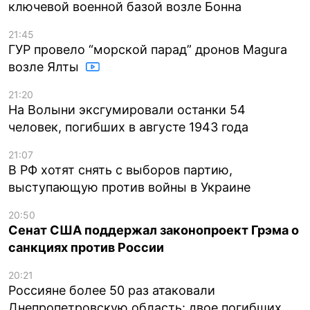
ключевой военной базой возле Бонна
21:45
ГУР провело “морской парад” дронов Magura
возле Ялты
21:20
На Волыни эксгумировали останки 54
человек, погибших в августе 1943 года
21:07
В РФ хотят снять с выборов партию,
выступающую против войны в Украине
20:50
Сенат США поддержал законопроект Грэма о
санкциях против России
20:21
Россияне более 50 раз атаковали
Днепропетровскую область: двое погибших,