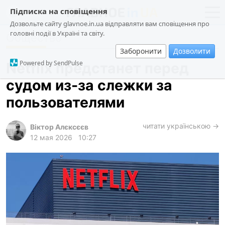
Підписка на сповіщення
Дозвольте сайту glavnoe.in.ua відправляти вам сповіщення про
головні події в Україні та світу.
Общество
новости
политика
Заборонити
Дозволити
о проекте
общество
Powered by SendPulse
Netflix предстанет перед
контакты
экономика
судом из-за слежки за
происшествия
пользователями
криминал
техно
читати українською →
Віктор Алєксєєв
12 мая 2026
10:27
спорт
лонгриды
харьков
архив
gambling