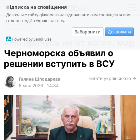
Підписка на сповіщення
Дозвольте сайту glavnoe.in.ua відправляти вам сповіщення про
головні події в Україні та світу.
Общество
новости
политика
Заборонити
Дозволити
о проекте
общество
Powered by SendPulse
«Не прячусь ни от кого»: мэр
контакты
экономика
Черноморска объявил о
происшествия
решении вступить в ВСУ
криминал
техно
читати українською →
Галина Шподарева
6 мая 2026
14:34
спорт
лонгриды
харьков
архив
gambling