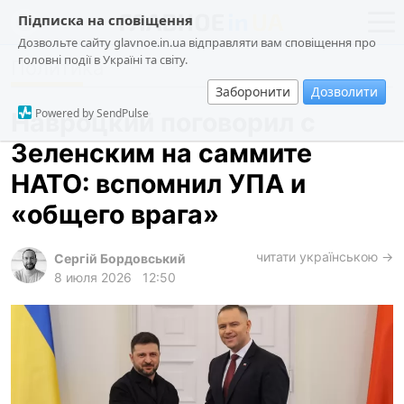
Підписка на сповіщення
Дозвольте сайту glavnoe.in.ua відправляти вам сповіщення про
головні події в Україні та світу.
Политика
новости
политика
Заборонити
Дозволити
о проекте
общество
Powered by SendPulse
Навроцкий поговорил с
контакты
экономика
Зеленским на саммите
происшествия
НАТО: вспомнил УПА и
криминал
«общего врага»
техно
читати українською →
спорт
Сергій Бордовський
8 июля 2026
12:50
лонгриды
харьков
архив
gambling