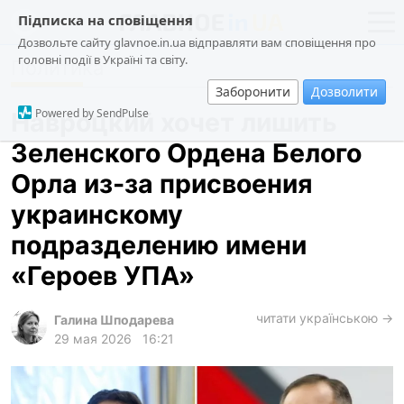
Підписка на сповіщення
Дозвольте сайту glavnoe.in.ua відправляти вам сповіщення про
головні події в Україні та світу.
Политика
новости
политика
Заборонити
Дозволити
о проекте
общество
Powered by SendPulse
Навроцкий хочет лишить
контакты
экономика
Зеленского Ордена Белого
происшествия
Орла из-за присвоения
криминал
украинскому
техно
подразделению имени
спорт
«Героев УПА»
лонгриды
читати українською →
Галина Шподарева
харьков
29 мая 2026
16:21
архив
gambling