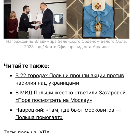
Награждение Владимира Зеленского Орденом Белого Орла,
2023 год / Фото: Офис президента Украины
Читайте также:
В 22 городах Польши прошли акции против
насилия над украинцами
В МИД Польши жестко ответили Захаровой:
«Пора посмотреть на Москву»
Навроцкий: «Там, где бьют московитов —
Польша помогает»
Теги:
польша
,
УПА