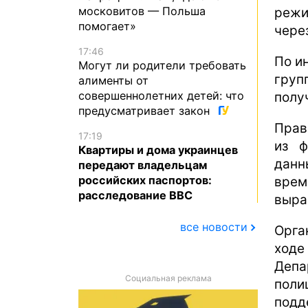
московитов — Польша
режи
помогает»
чере
17:46
По и
Могут ли родители требовать
груп
алименты от
совершеннолетних детей: что
полу
предусматривает закон
Прав
17:19
из ф
Квартиры и дома украинцев
данн
передают владельцам
российских паспортов:
врем
расследование BBC
выра
все новости
Орга
ход
Деп
Социальная реклама
поли
подд