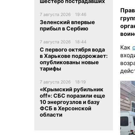
шестеро пострадавших
Прав
7 августа 2026
19:46
гру
Зеленский впервые
орга
прибыл в Сербию
воин
7 августа 2026
18:44
ua
ru
en
Как
С первого октября вода
вход
в Харькове подорожает:
опубликованы новые
возр
тарифы
дейс
7 августа 2026
18:19
«Крымский рубильник
off»: СБС поразили еще
10 энергоузлов и базу
ФСБ в Херсонской
области