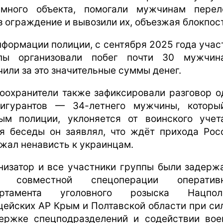
много объекта, помогали мужчинам перел
з ограждение и вывозили их, объезжая блокпос
нформации полиции, с сентября 2025 года учас
пы организовали побег почти 30 мужчи
чили за это значительные суммы денег.
оохранители также зафиксировали разговор о
игурантов — 34-летнего мужчины, которы
ым полиции, уклоняется от воинского учет
я беседы он заявлял, что ждёт прихода Рос
жал ненависть к украинцам.
низатор и все участники группы были задерж
е совместной спецоперации оперативн
артамента уголовного розыска Нацполи
цейских АР Крым и Полтавской области при си
ержке спецподразделений и содействии вое