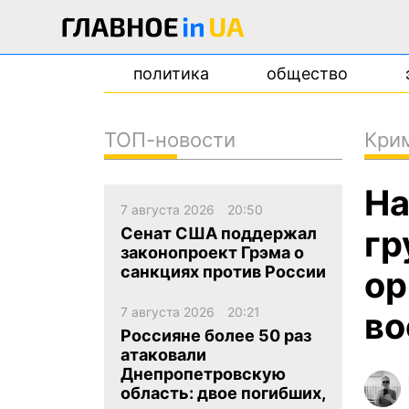
политика
общество
ТОП-новости
Кри
новости
На
о проекте
7 августа 2026
20:50
контакты
гр
Сенат США поддержал
законопроект Грэма о
санкциях против России
ор
7 августа 2026
20:21
во
Россияне более 50 раз
атаковали
Днепропетровскую
область: двое погибших,