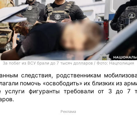
За побег из ВСУ брали до 7 тысяч долларов / Фото: Нацполиция
анным следствия, родственникам мобилизов
лагали помочь «освободить» их близких из арми
е услуги фигуранты требовали от 3 до 7 
аров.
Реклама