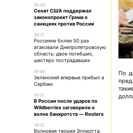
20:50
Сенат США поддержал
законопроект Грэма о
санкциях против России
20:21
Россияне более 50 раз
атаковали Днепропетровскую
область: двое погибших,
шестеро пострадавших
19:46
По д
Зеленский впервые прибыл в
пред
Сербию
таки
19:31
долл
В России после ударов по
Wildberries заговорили о
волне банкротств — Reuters
19:22
Волновая теория Эллиотта: