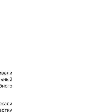
ивали
льный
бного
зжали
стку