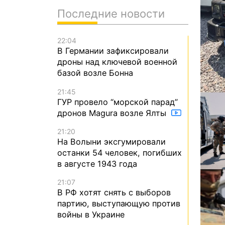
Последние новости
22:04
В Германии зафиксировали
дроны над ключевой военной
базой возле Бонна
21:45
ГУР провело “морской парад”
дронов Magura возле Ялты
21:20
На Волыни эксгумировали
останки 54 человек, погибших
в августе 1943 года
21:07
В РФ хотят снять с выборов
партию, выступающую против
войны в Украине