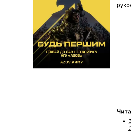
руко
Чита