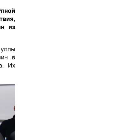
упной
вия,
ин из
руппы
чин в
а. Их