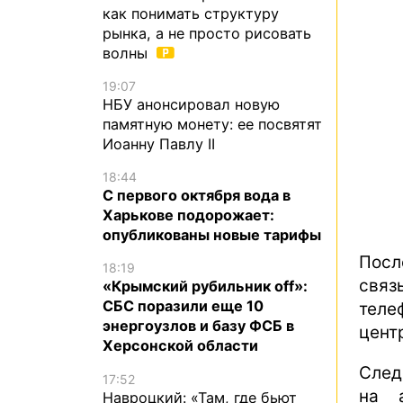
как понимать структуру
рынка, а не просто рисовать
волны
19:07
НБУ анонсировал новую
памятную монету: ее посвятят
Иоанну Павлу II
18:44
С первого октября вода в
Харькове подорожает:
опубликованы новые тарифы
Посл
18:19
связ
«Крымский рубильник off»:
СБС поразили еще 10
теле
энергоузлов и базу ФСБ в
цент
Херсонской области
След
17:52
на 
Навроцкий: «Там, где бьют