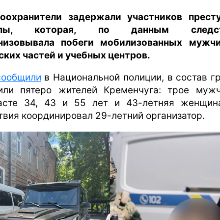
харьков
оохранители задержали участников прест
архив
ппы, которая, по данным следст
gambling
низовывала побеги мобилизованных мужч
ских частей и учебных центров.
сообщили
в Национальной полиции, в состав г
или пятеро жителей Кременчуга: трое муж
асте 34, 43 и 55 лет и 43-летняя женщин
твия координировал 29-летний организатор.