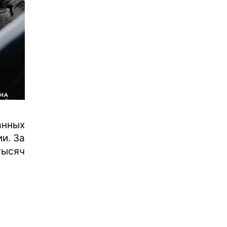
анных
и. За
тысяч