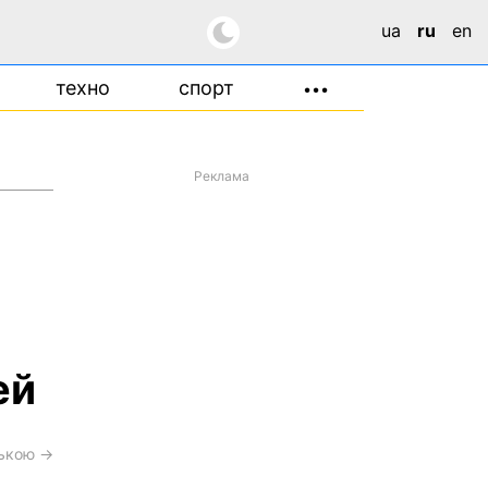
ua
ru
en
техно
спорт
•••
Реклама
ей
ською →