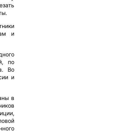
езать
ты.
тники
нам и
дного
й, по
а. Во
сии и
аны в
иков
ции,
ловой
нного