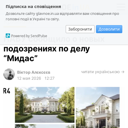
Підписка на сповіщення
Дозвольте сайту glavnoe.in.ua відправляти вам сповіщення про
головні події в Україні та світу.
Криминал
новости
политика
Заборонити
Дозволити
о проекте
общество
Powered by SendPulse
НАБУ сообщило о новых
контакты
экономика
подозрениях по делу
происшествия
“Мидас”
криминал
техно
читати українською →
Віктор Алєксєєв
12 мая 2026
12:27
спорт
лонгриды
харьков
архив
gambling