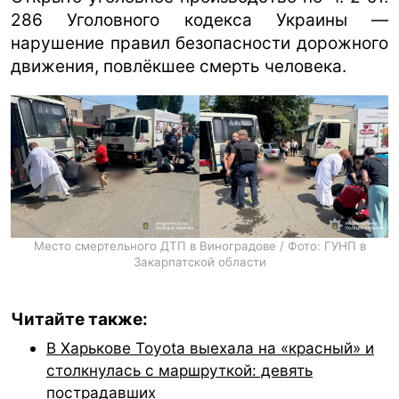
286 Уголовного кодекса Украины —
нарушение правил безопасности дорожного
движения, повлёкшее смерть человека.
Место смертельного ДТП в Виноградове / Фото: ГУНП в
Закарпатской области
Читайте также:
В Харькове Toyota выехала на «красный» и
столкнулась с маршруткой: девять
пострадавших