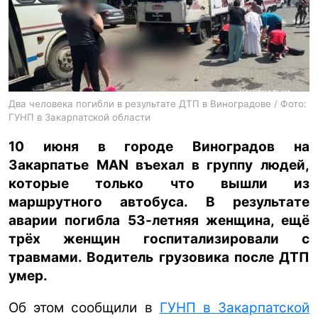
ua
ru
en
Два человека погибли в результате ДТП в Виноградове / Фото:
ГУНП в Закарпатской области
10 июня в городе Виноградов на
Закарпатье MAN въехал в группу людей,
которые только что вышли из
маршрутного автобуса. В результате
аварии погибла 53-летняя женщина, ещё
трёх женщин госпитализировали с
травмами. Водитель грузовика после ДТП
умер.
Об этом сообщили в
ГУНП в Закарпатской