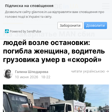
Підписка на сповіщення
Дозвольте сайту glavnoe.in.ua відправляти вам сповіщення про
головні події в Україні та світу.
Происшествия
новости
политика
Заборонити
Дозволити
о проекте
общество
Powered by SendPulse
На Закарпатье MAN сбил
контакты
экономика
людей возле остановки:
происшествия
погибла женщина, водитель
криминал
грузовика умер в «скорой»
техно
читати українською →
спорт
Галина Шподарева
10 июня 2026
18:22
лонгриды
харьков
архив
gambling