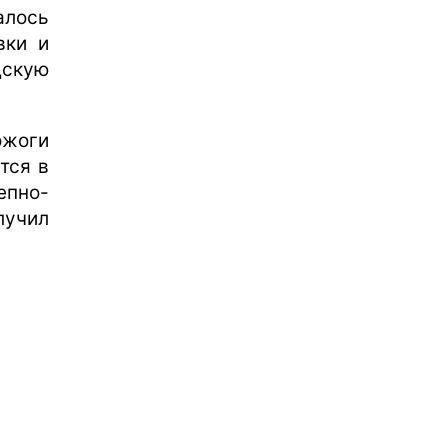
алось
вки и
дскую
ожоги
тся в
епно-
лучил