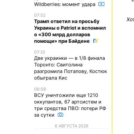
Wildberries: момент удара
07:52
Хо
Трамп ответил на просьбу
Украины о Patriot и вспомнил
о «300 млрд долларов
помощи» при Байдене
07:22
Две украинки — в 1/8 финала
Торонто: Свитолина
разгромила Потапову, Костюк
обыграла Кис
06:58
ВСУ уничтожили еще 1210
оккупантов, 67 артсистем и
три средства ПВО: потери РФ
за сутки
6 АВГУСТА 2026