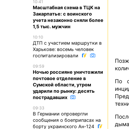
10:41
Масштабная схема в ТЦК на
Закарпатье: с воинского
учета незаконно сняли более
1,5 тыс. мужчин
10:10
ДТП с участием маршрутки в
Харькове: восемь человек
госпитализировали
Позж
09:59
коли
Ночью россияне уничтожили
почтовое отделение в
По с
Сумской области, утром
инц
ударили по рынку: десять
Пред
пострадавших
техн
09:33
В Германии опровергли
Посл
сообщения о боеприпасах на
дыма
борту украинского Ан-124