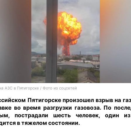
харьков
архив
gambling
на АЗС в Пятигорске / Фото из соцсетей
ссийском Пятигорске произошел взрыв на га
авке во время разгрузки газовоза. По посл
ым, пострадали шесть человек, один и
дится в тяжелом состоянии.