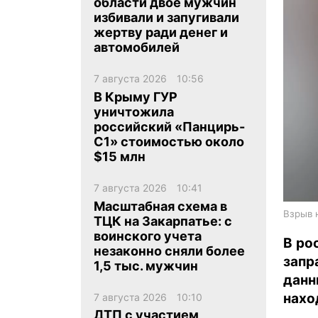
области двое мужчин
избивали и запугивали
жертву ради денег и
автомобилей
7 августа 2026
10:56
В Крыму ГУР
ua
ru
en
уничтожила
российский «Панцирь-
С1» стоимостью около
$15 млн
7 августа 2026
10:41
Масштабная схема в
Взрыв 
ТЦК на Закарпатье: с
воинского учета
В ро
незаконно сняли более
запр
1,5 тыс. мужчин
данн
нахо
7 августа 2026
10:10
ДТП с участием