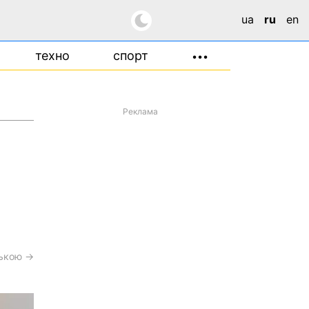
ua
ru
en
техно
спорт
•••
Реклама
ською →