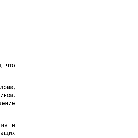
, что
лова,
ков.
шение
гня и
жащих