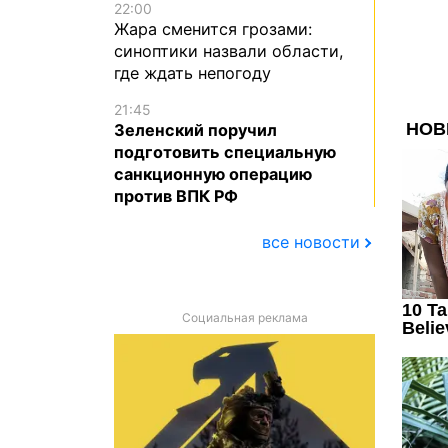
22:00
Жара сменится грозами:
синоптики назвали области,
где ждать непогоду
21:45
Зеленский поручил
подготовить специальную
санкционную операцию
против ВПК РФ
все новости
Социальная реклама