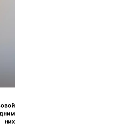
зовой
едним
з них