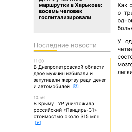
Как 
маршрутки в Харькове:
восемь человек
о тр
госпитализировали
одно
боль
У од
Последние новости
четв
сост
11:20
мозг
В Днепропетровской области
легк
двое мужчин избивали и
запугивали жертву ради денег
и автомобилей
10:56
В Крыму ГУР уничтожила
российский «Панцирь-С1»
стоимостью около $15 млн