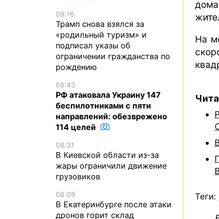
дома
09:16
жите
Трамп снова взялся за
«родильный туризм» и
На м
подписал указы об
скор
ограничении гражданства по
квад
рождению
08:43
РФ атаковала Украину 147
Чита
беспилотниками с пяти
направлений: обезврежено
114 целей
08:31
В Киевской области из-за
жары ограничили движение
грузовиков
08:09
Теги:
В Екатеринбурге после атаки
дронов горит склад