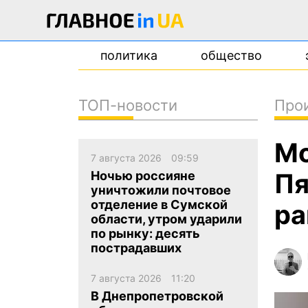
политика
общество
ТОП-новости
Про
новости
Мо
о проекте
7 августа 2026
09:59
контакты
Пя
Ночью россияне
уничтожили почтовое
отделение в Сумской
ра
области, утром ударили
по рынку: десять
пострадавших
7 августа 2026
11:20
В Днепропетровской