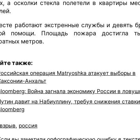
х, а осколки стекла полетели в квартиры ме
лей.
есте работают экстренные службы и девять б
ой помощи. Площадь пожара достигла т
ратных метров.
йте также:
Российская операция Matryoshka атакует выборы в
Саксонии-Анхальт
Bloomberg: Война загнала экономику России в ловуш
Путин давит на Набиуллину, требуя снижения ставк
Bloomberg
взрыв
,
россия
Если вы заметили орфографическую ошибку в тексте