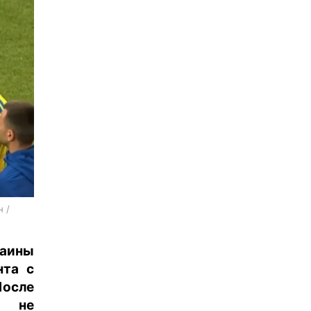
 /
раины
нта с
осле
и не