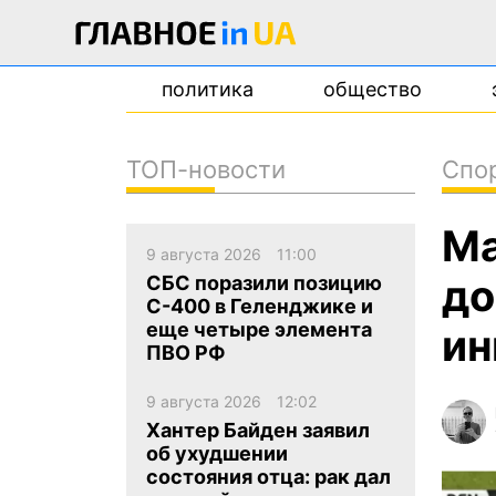
политика
общество
ТОП-новости
Спо
новости
Ма
о проекте
9 августа 2026
11:00
контакты
до
СБС поразили позицию
С-400 в Геленджике и
еще четыре элемента
ин
ПВО РФ
9 августа 2026
12:02
Хантер Байден заявил
об ухудшении
состояния отца: рак дал