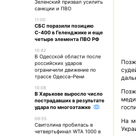
Зеленский призвал усилить
санкции и ПВО
11:00
СБС поразили позицию
С-400 в Геленджике и еще
четыре элемента ПВО РФ
10:42
В Одесской области после
Позж
российских ударов
суд
ограничили движение по
трассе Одесса–Рени
даль
10:08
Позж
В Харькове выросло число
мед
пострадавших в результате
госп
удара по многоэтажке
09:55
На м
Свитолина пробилась в
Украи
четвертьфинал WTA 1000 в