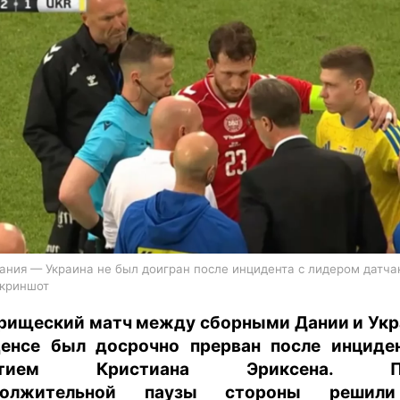
харьков
архив
gambling
ания — Украина не был доигран после инцидента с лидером датчан
скриншот
рищеский матч между сборными Дании и Ук
енсе был досрочно прерван после инциде
стием Кристиана Эриксена. П
должительной паузы стороны решил