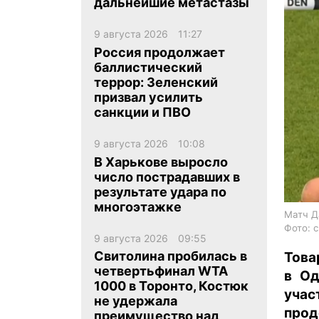
дальнейшие метастазы
9 августа 2026
11:27
Россия продолжает
баллистический
террор: Зеленский
призвал усилить
ua
ru
en
санкции и ПВО
9 августа 2026
10:08
В Харькове выросло
число пострадавших в
результате удара по
многоэтажке
Матч Д
Фото: 
9 августа 2026
09:55
Свитолина пробилась в
Това
четвертьфинал WTA
в Од
1000 в Торонто, Костюк
уча
не удержала
про
преимущество над