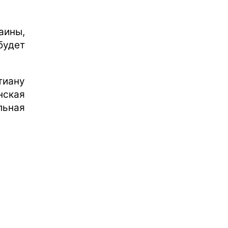
аины,
будет
тиану
нская
льная