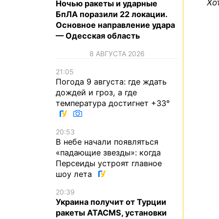
Хо
Ночью ракеты и ударные
БпЛА поразили 22 локации.
Основное направление удара
— Одесская область
8 АВГУСТА 2026
21:05
Погода 9 августа: где ждать
дождей и гроз, а где
температура достигнет +33°
20:53
В небе начали появляться
«падающие звезды»: когда
Персеиды устроят главное
шоу лета
20:39
Украина получит от Турции
ракеты ATACMS, установки