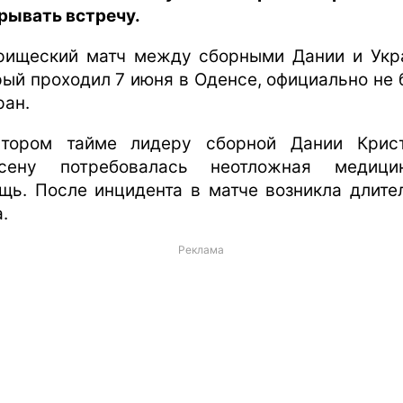
рывать встречу.
рищеский матч между сборными Дании и Укр
рый проходил 7 июня в Оденсе, официально не 
ран.
тором тайме лидеру сборной Дании Крис
сену потребовалась неотложная медици
щь. После инцидента в матче возникла длите
.
Реклама