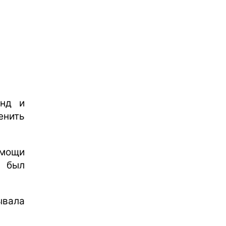
анд и
нить
омощи
 был
ывала