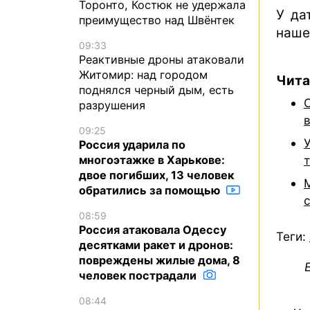
Торонто, Костюк не удержала
У да
преимущество над Швёнтек
наше
09:33
Реактивные дроны атаковали
Житомир: над городом
Чита
поднялся черный дым, есть
разрушения
09:25
Россия ударила по
многоэтажке в Харькове:
двое погибших, 13 человек
обратились за помощью
08:59
Россия атаковала Одессу
Теги:
десятками ракет и дронов:
повреждены жилые дома, 8
человек пострадали
08:44