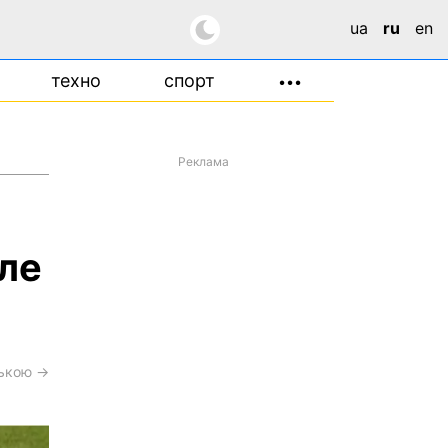
ua
ru
en
техно
спорт
•••
Реклама
ле
ською →