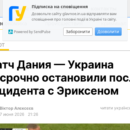
Підписка на сповіщення
новости
о проекте
контакты
Дозвольте сайту glavnoe.in.ua відправляти вам
сповіщення про головні події в Україні та світу.
экономика
происшествия
криминал
Заборонити
Дозволити
Powered by SendPulse
рт
политика
тч Дания — Украина
общество
экономика
срочно остановили пос
происшествия
цидента с Эриксеном
криминал
техно
читати україн
Віктор Алєксєєв
спорт
7 июня 2026
21:26
лонгриды