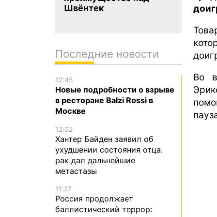
доиг
Швёнтек
Това
кото
Последние новости
доиг
Во в
12:45
Эрик
Новые подробности о взрыве
в ресторане Balzi Rossi в
помо
Москве
пауза
12:02
Хантер Байден заявил об
ухудшении состояния отца:
рак дал дальнейшие
метастазы
11:27
Россия продолжает
баллистический террор: