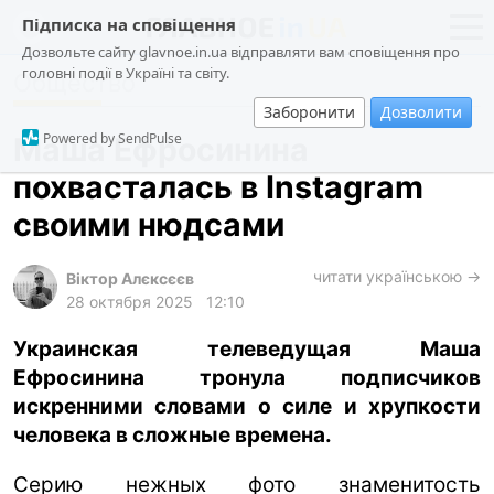
Підписка на сповіщення
Дозвольте сайту glavnoe.in.ua відправляти вам сповіщення про
головні події в Україні та світу.
Общество
новости
политика
Заборонити
Дозволити
о проекте
общество
Powered by SendPulse
Маша Ефросинина
контакты
экономика
похвасталась в Instagram
происшествия
своими нюдсами
криминал
техно
читати українською →
Віктор Алєксєєв
28 октября 2025
12:10
спорт
Украинская телеведущая Маша
лонгриды
Ефросинина тронула подписчиков
харьков
искренними словами о силе и хрупкости
архив
человека в сложные времена.
gambling
Серию нежных фото знаменитость