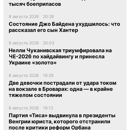
тысяч боеприпасов
8 августа 2026
20:26
Состояние Джо Байдена ухудшилось: что
рассказал его сын Хантер
8 августа 2026
20:03
Нелли Чуканивская триумфировала на
ЧЕ-2026 по хайдайвингу и принесла
Украине «золото»
8 августа 2026
19:28
Две девочки пострадали от удара током
на вокзале в Броварах: одна — в крайне
тяжелом состоянии
8 августа 2026
19:12
Партия «Тиса» выдвинула в президенты
Венгрии юриста, которого отстранили
после критики реформ Орбана