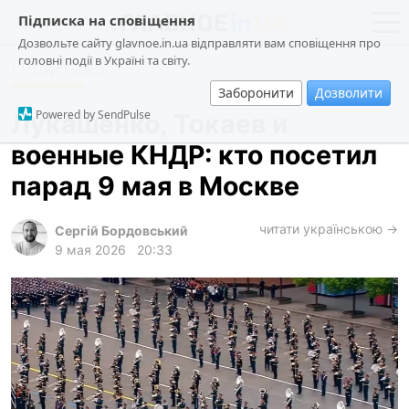
Підписка на сповіщення
Дозвольте сайту glavnoe.in.ua відправляти вам сповіщення про
головні події в Україні та світу.
Политика
новости
политика
Заборонити
Дозволити
о проекте
общество
Powered by SendPulse
Лукашенко, Токаев и
контакты
экономика
военные КНДР: кто посетил
происшествия
парад 9 мая в Москве
криминал
техно
читати українською →
Сергій Бордовський
9 мая 2026
20:33
спорт
лонгриды
харьков
архив
gambling