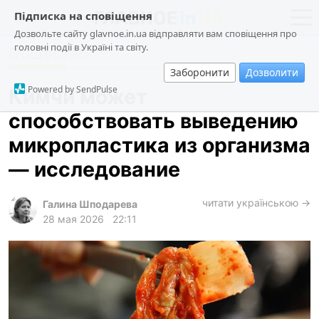
Підписка на сповіщення
Дозвольте сайту glavnoe.in.ua відправляти вам сповіщення про
головні події в Україні та світу.
Общество
новости
политика
Заборонити
Дозволити
о проекте
общество
Powered by SendPulse
Кимчи может
контакты
экономика
способствовать выведению
происшествия
микропластика из организма
криминал
— исследование
техно
читати українською →
спорт
Галина Шподарева
28 мая 2026
22:11
лонгриды
харьков
архив
gambling