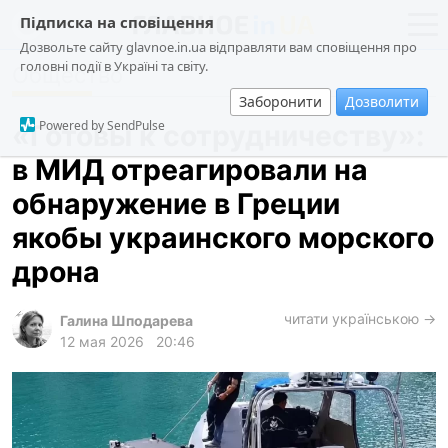
Підписка на сповіщення
Дозвольте сайту glavnoe.in.ua відправляти вам сповіщення про
головні події в Україні та світу.
Общество
новости
политика
Заборонити
Дозволити
о проекте
общество
Powered by SendPulse
«Готовы к сотрудничеству»:
контакты
экономика
в МИД отреагировали на
происшествия
обнаружение в Греции
криминал
якобы украинского морского
техно
дрона
спорт
читати українською →
Галина Шподарева
лонгриды
12 мая 2026
20:46
харьков
архив
gambling