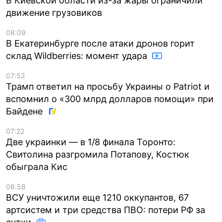
В Киевской области из-за жары ограничили
движение грузовиков
08:09
В Екатеринбурге после атаки дронов горит
склад Wildberries: момент удара
07:52
Трамп ответил на просьбу Украины о Patriot и
вспомнил о «300 млрд долларов помощи» при
Байдене
07:22
Две украинки — в 1/8 финала Торонто:
Свитолина разгромила Потапову, Костюк
обыграла Кис
06:58
ВСУ уничтожили еще 1210 оккупантов, 67
артсистем и три средства ПВО: потери РФ за