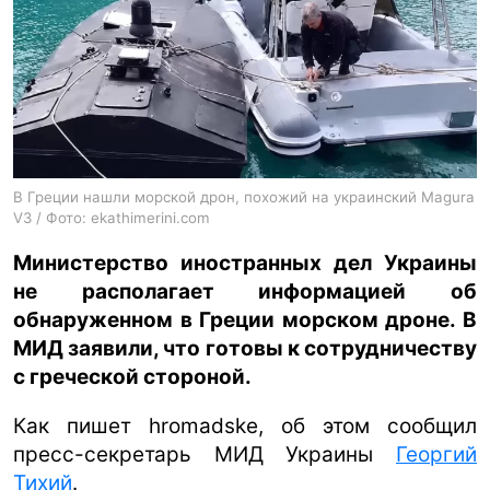
ua
ru
en
В Греции нашли морской дрон, похожий на украинский Magura
V3 / Фото: ekathimerini.com
Министерство иностранных дел Украины
не располагает информацией об
обнаруженном в Греции морском дроне. В
МИД заявили, что готовы к сотрудничеству
с греческой стороной.
Как пишет hromadske, об этом сообщил
пресс-секретарь МИД Украины
Георгий
Тихий
.