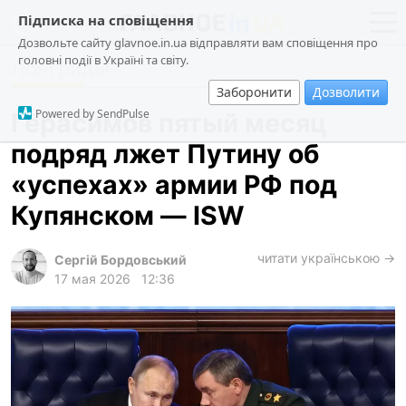
Підписка на сповіщення
Дозвольте сайту glavnoe.in.ua відправляти вам сповіщення про
головні події в Україні та світу.
Лонгриды
новости
политика
Заборонити
Дозволити
о проекте
общество
Powered by SendPulse
Герасимов пятый месяц
контакты
экономика
подряд лжет Путину об
происшествия
«успехах» армии РФ под
криминал
Купянском — ISW
техно
читати українською →
спорт
Сергій Бордовський
17 мая 2026
12:36
лонгриды
харьков
архив
gambling