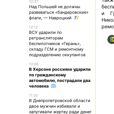
Так
12:37
бесп
Над Польшей не должны
развеваться «бандеровские»
и Г
флаги, — Навроцкий
Нико
ремо
12:12
ВСУ ударили по
ретрансляторам
беспилотников «Герань»,
складу ГСМ и ремонтному
подразделению оккупантов
12:06
В Херсоне россияне ударили
по гражданскому
автомобилю, пострадали два
человека
11:20
В Днепропетровской области
двое мужчин избивали и
запугивали жертву ради денег