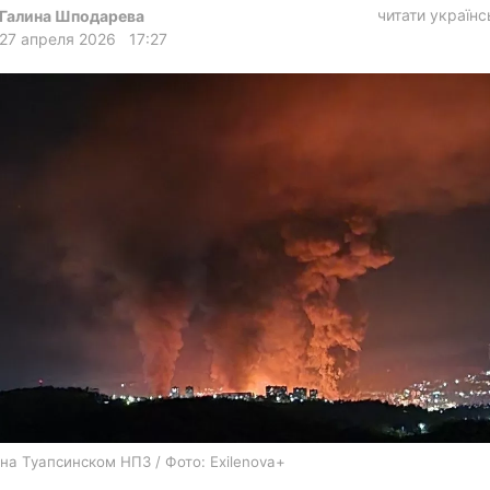
харьков
читати україн
Галина Шподарева
27 апреля 2026
17:27
архив
gambling
на Туапсинском НПЗ / Фото: Exilenova+