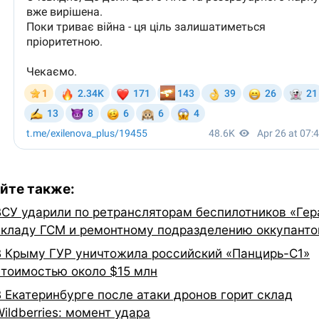
йте также:
ВСУ ударили по ретрансляторам беспилотников «Гер
складу ГСМ и ремонтному подразделению оккупанто
В Крыму ГУР уничтожила российский «Панцирь-С1»
стоимостью около $15 млн
В Екатеринбурге после атаки дронов горит склад
ildberries: момент удара