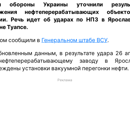
ы обороны Украины уточнили резуль
ажения нефтеперерабатывающих объект
ии. Речь идет об ударах по НПЗ в Яросла
не Туапсе.
том сообщили в
Генеральном штабе ВСУ
.
бновленным данным, в результате удара 26 а
нефтеперерабатывающему заводу в Яросл
еждены установки вакуумной перегонки нефти.
Реклама