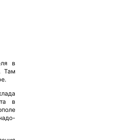
еля в
. Там
е.
лада
кта в
ополе
надо-