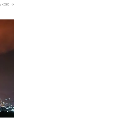
ською →