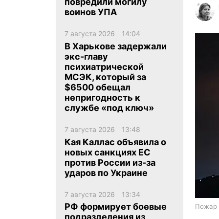
повредили могилу
воинов УПА
7 августа 2026
14:04
В Харькове задержали
экс-главу
психиатрической
ua
ru
en
МСЭК, который за
$6500 обещал
непригодность к
службе «под ключ»
7 августа 2026
13:48
Кая Каллас объявила о
новых санкциях ЕС
против России из-за
ударов по Украине
7 августа 2026
13:34
РФ формирует боевые
Пожар 
подразделения из