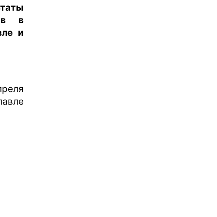
таты
ов в
вле и
преля
авле