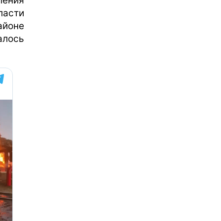
ения
ласти
йоне
алось