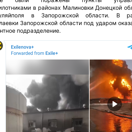
же были поражены пункты управл
илотниками в районах Малиновки Донецкой об
уляйполя в Запорожской области. В ра
лаевки Запорожской области под ударом оказ
нтное подразделение.