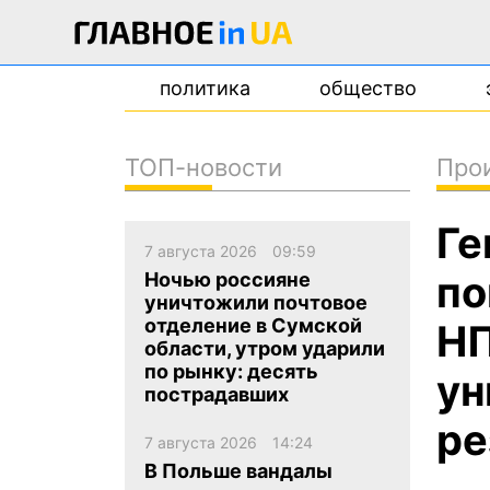
политика
общество
ТОП-новости
Про
новости
Ге
о проекте
7 августа 2026
09:59
контакты
по
Ночью россияне
уничтожили почтовое
отделение в Сумской
НП
области, утром ударили
по рынку: десять
ун
пострадавших
ре
7 августа 2026
14:24
В Польше вандалы