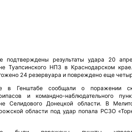
е подтверждены результаты удара 20 апр
не Туапсинского НПЗ в Краснодарском крае
тожено 24 резервуара и повреждено еще четыр
ее в Генштабе сообщали о поражении ск
рипасов и командно-наблюдательного пун
не Селидового Донецкой области. В Мелит
рожской области под удар попала РСЗО «Тор