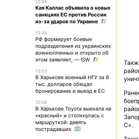
13:48
Кая Каллас объявила о новых
санкциях ЕС против России
из-за ударов по Украине
13:34
РФ формирует боевые
подразделения из украинских
военнопленных и открыто об
этом заявляет, — ISW
Такж
райо
13:03
В Харькове военный НГУ за 8
унич
тыс. долларов обещал
бронирование и выезд в ЕС
Ран
боеп
12:58
райо
В Харькове Toyota выехала на
«красный» и столкнулась с
Запо
маршруткой: девять
С».
пострадавших