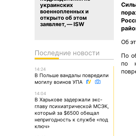
Сил
украинских
военнопленных и
пор
открыто об этом
Росс
заявляет, — ISW
райо
Об э
Последние новости
По о
по 
14:24
повр
В Польше вандалы повредили
могилу воинов УПА
14:04
В Харькове задержали экс-
главу психиатрической МСЭК,
который за $6500 обещал
непригодность к службе «под
ключ»