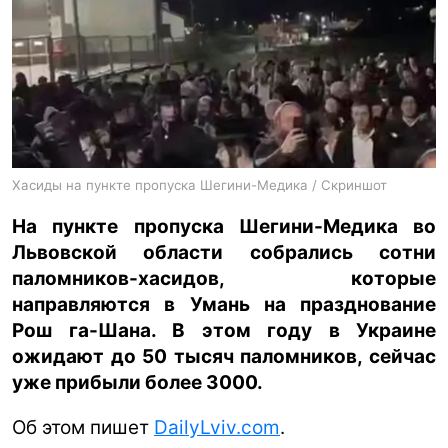
ua
ru
en
Хасиды на пункте пропуска Шегини-Медика / Скриншот
На пункте пропуска Шегини-Медика во
Львовской области собрались сотни
паломников-хасидов, которые
направляются в Умань на празднование
Рош га-Шана. В этом году в Украине
ожидают до 50 тысяч паломников, сейчас
уже прибыли более 3000.
Об этом пишет
DailyLviv.com
.