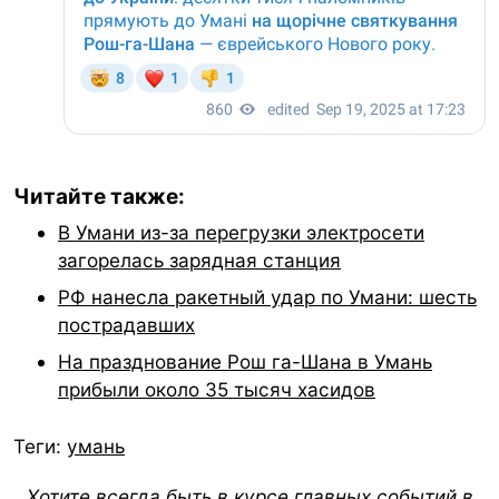
Читайте также:
В Умани из-за перегрузки электросети
загорелась зарядная станция
РФ нанесла ракетный удар по Умани: шесть
пострадавших
На празднование Рош га-Шана в Умань
прибыли около 35 тысяч хасидов
Теги:
умань
Хотите всегда быть в курсе главных событий в