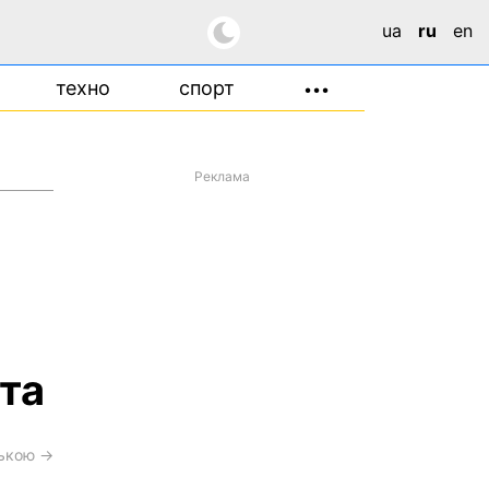
ua
ru
en
техно
спорт
•••
Реклама
та
ською →