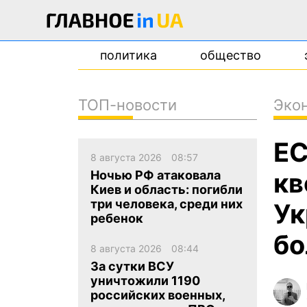
политика
общество
ТОП-новости
Эко
новости
ЕС
о проекте
8 августа 2026
08:57
контакты
кв
Ночью РФ атаковала
Киев и область: погибли
три человека, среди них
Ук
ребенок
бо
8 августа 2026
08:44
За сутки ВСУ
уничтожили 1190
российских военных,