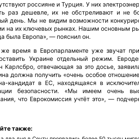
утствуют россияне и Турция. У них электроэнер
ть раз дешевле, их не обстреливают и не б
ый день. Мы не видим возможности конкурир
ми на их ключевых рынках. Нашим основным р
да была Европа», — пояснил он.
 же время в Европарламенте уже звучат пр
оставить Украине отдельный режим. Евроде
н Карлсбро, отвечающая за это досье, заявила
ина должна получить «очень особое отношение
на-кандидат в ЕС, находящаяся в исключите
ации безопасности. «Мы имеем очень вы
ания, что Еврокомиссия учтёт это», — подчер
йте также:
За два дня в Сеуту прорвались более 50 тысяч мигр