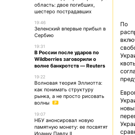
область: двое погибших,
шестеро пострадавших
19:46
По 
Зеленский впервые прибыл в
расп
Сербию
вклю
19:31
сво
В России после ударов по
Укра
Wildberries заговорили о
кво
волне банкротств — Reuters
сог
19:22
пред
Волновая теория Эллиотта:
как понимать структуру
Евро
рынка, а не просто рисовать
Укра
волны
новы
19:07
пере
НБУ анонсировал новую
Укра
памятную монету: ее посвятят
срав
Иоанну Павлу II