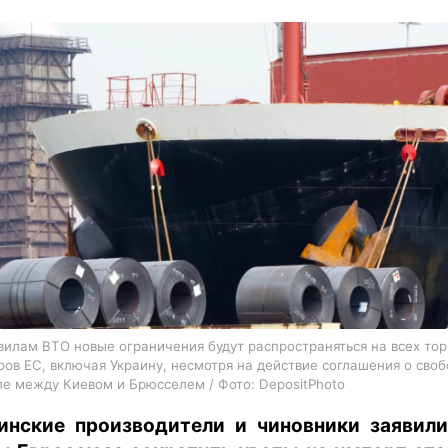
харьков
архив
gambling
вилам ВТО новые ограничения будут распространяться на всех то
ров ЕС, включая Украину, несмотря на действие соглашения о сво
ле между Киевом и Брюсселем / Фото: DepositPhoto
инские производители и чиновники заявили