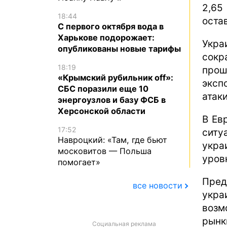
2,65
18:44
оста
С первого октября вода в
Харькове подорожает:
Укр
опубликованы новые тарифы
сок
18:19
прош
«Крымский рубильник off»:
эксп
СБС поразили еще 10
атак
энергоузлов и базу ФСБ в
Херсонской области
В Ев
17:52
ситу
Навроцкий: «Там, где бьют
укра
московитов — Польша
уров
помогает»
Пред
все новости
укр
возм
рын
Социальная реклама