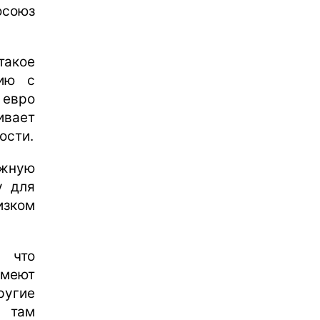
осоюз
акое
ию с
 евро
ивает
ости.
ожную
у для
изком
, что
меют
ругие
 там