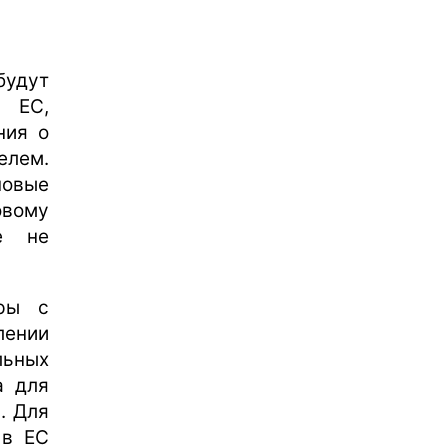
удут
в ЕС,
ния о
лем.
новые
вому
е не
оры с
лении
льных
а для
. Для
 в ЕС