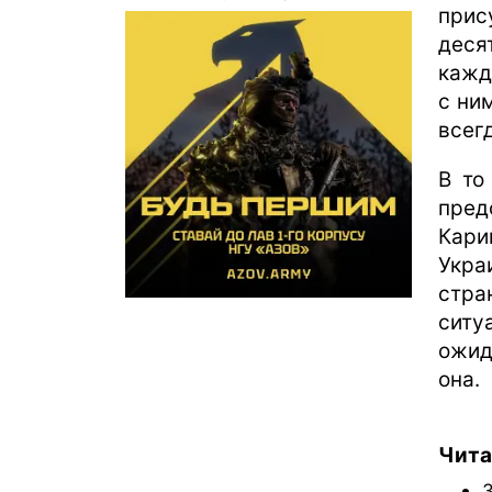
прис
деся
кажд
с ни
всег
В то
пред
Кари
Укра
стра
ситу
ожид
она.
Чита