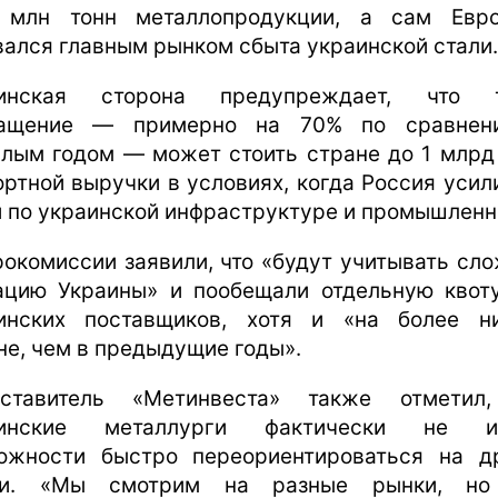
 млн тонн металлопродукции, а сам Евр
вался главным рынком сбыта украинской стали.
аинская сторона предупреждает, что т
ращение — примерно на 70% по сравнен
лым годом — может стоить стране до 1 млрд
ортной выручки в условиях, когда Россия усил
и по украинской инфраструктуре и промышленн
рокомиссии заявили, что «будут учитывать сл
ацию Украины» и пообещали отдельную квот
инских поставщиков, хотя и «на более н
не, чем в предыдущие годы».
ставитель «Метинвеста» также отметил
аинские металлурги фактически не и
ожности быстро переориентироваться на д
ки. «Мы смотрим на разные рынки, но