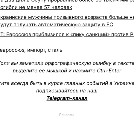
погибли не менее 57 человек
Украинские мужчины призывного возраста больше н
будут получать автоматическую защиту в ЕС
FT: Евросоюз приблизился к «пику санкций» против 
евросоюз
,
импорт
,
сталь
Если вы заметили орфографическую ошибку в тексте
выделите ее мышкой и нажмите Ctrl+Enter
тите всегда быть в курсе главных событий в Украин
подписывайтесь на наш
Telegram-канал
Реклама