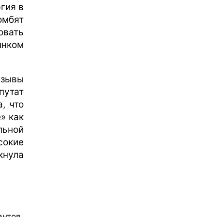
гия в
омбят
овать
ынком
изывы
путат
, что
» как
льной
сокие
кнула
антов,