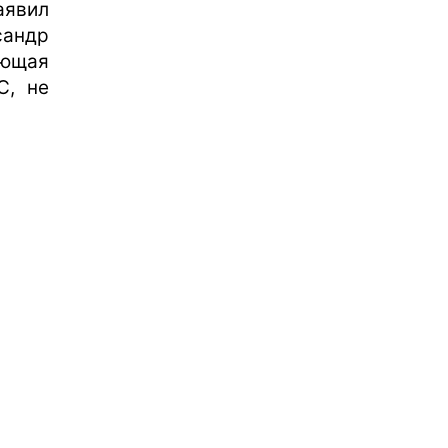
явил
сандр
ающая
С, не