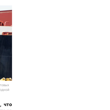
рговых
бодной
, что