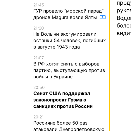
про
21:45
руко
ГУР провело “морской парад”
дронов Magura возле Ялты
Водо
боле
21:20
види
На Волыни эксгумировали
останки 54 человек, погибших
в августе 1943 года
21:07
В РФ хотят снять с выборов
партию, выступающую против
войны в Украине
20:50
Сенат США поддержал
законопроект Грэма о
санкциях против России
20:21
Россияне более 50 раз
атаковали Днепропетровскую