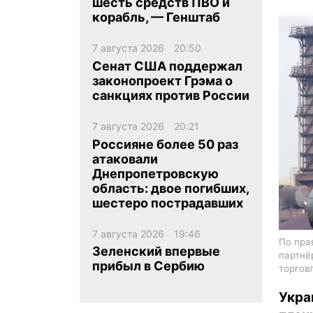
шесть средств ПВО и
корабль, — Генштаб
7 августа 2026
20:50
Сенат США поддержал
законопроект Грэма о
санкциях против России
ua
ru
en
7 августа 2026
20:21
Россияне более 50 раз
атаковали
Днепропетровскую
область: двое погибших,
шестеро пострадавших
7 августа 2026
19:46
По пра
Зеленский впервые
партнё
прибыл в Сербию
торгов
Укра