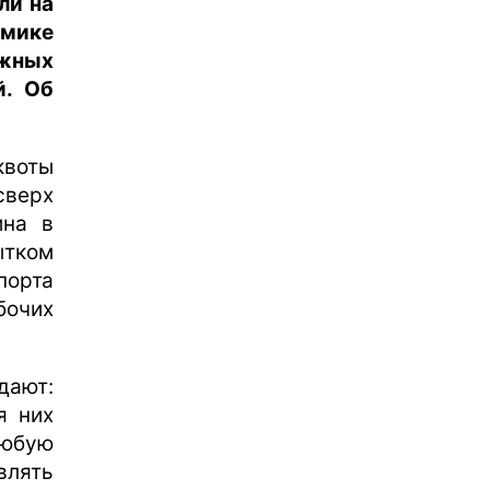
ли на
омике
жных
й. Об
квоты
сверх
ина в
тком
порта
бочих
дают:
я них
любую
влять