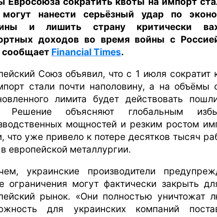
ы Евросоюза сократить квоты на импорт ста
могут нанести серьёзный удар по экон
аины и лишить страну критически ва
ортных доходов во время войны с Россие
 сообщает
Financial Times
.
пейский Союз объявил, что с 1 июля сократит 
мпорт стали почти наполовину, а на объёмы 
новленного лимита будет действовать пошл
. Решение объясняют глобальным избы
зводственных мощностей и резким ростом им
и, что уже привело к потере десятков тысяч ра
 в европейской металлургии.
чем, украинские производители предупреж
е ограничения могут фактически закрыть дл
пейский рынок. «Они полностью уничтожат 
ожность для украинских компаний поста