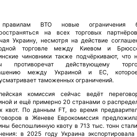
правилам ВТО новые ограничения б
ространяться на всех торговых партнёро
чая Украину, несмотря на действие соглаше
бодной торговле между Киевом и Брюссе
инские чиновники также подчёркивают, что 
ты противоречат действующему торго
лашению между Украиной и ЕС, которо
усматривает таможенных ограничений.
пейская комиссия сейчас ведёт перегов
иной и ещё примерно 20 странами о распреде
х квот. По данным FT, во время предварите
говоров в Женеве Еврокомиссия предложил
ины беспошлинную квоту в 713 тыс. тонн стали
нения: в 2025 году Украина экспортировала