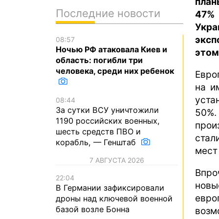
план
Последние новости
47% 
Укр
эксп
08:57
Ночью РФ атаковала Киев и
этом
область: погибли три
человека, среди них ребенок
Евро
на и
уста
08:44
За сутки ВСУ уничтожили
50%
1190 российских военных,
прои
шесть средств ПВО и
стал
корабль, — Генштаб
мест
7 АВГУСТА 2026
Впро
22:04
новы
В Германии зафиксировали
евро
дроны над ключевой военной
базой возле Бонна
возм