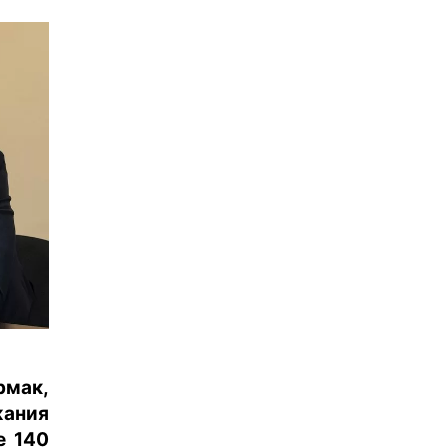
мак,
жания
е 140