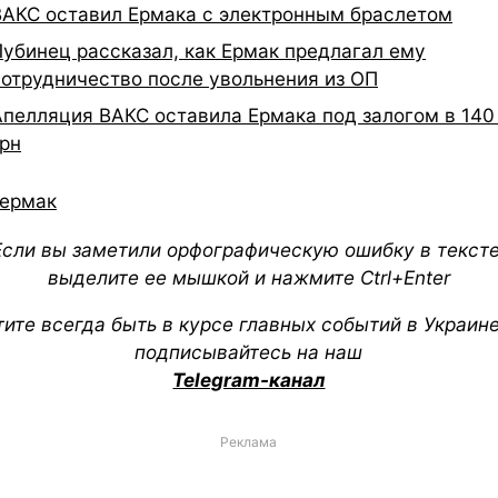
ВАКС оставил Ермака с электронным браслетом
Лубинец рассказал, как Ермак предлагал ему
сотрудничество после увольнения из ОП
Апелляция ВАКС оставила Ермака под залогом в 140
грн
ермак
Если вы заметили орфографическую ошибку в тексте
выделите ее мышкой и нажмите Ctrl+Enter
тите всегда быть в курсе главных событий в Украин
подписывайтесь на наш
Telegram-канал
Реклама