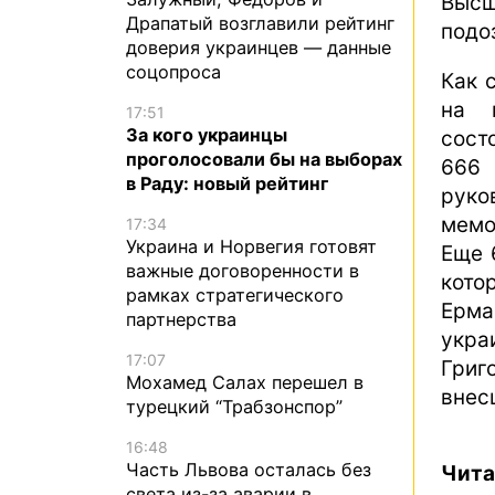
Высш
Драпатый возглавили рейтинг
подо
доверия украинцев — данные
соцопроса
Как 
на и
17:51
За кого украинцы
сост
проголосовали бы на выборах
666
в Раду: новый рейтинг
рук
мемо
17:34
Украина и Норвегия готовят
Еще 
важные договоренности в
кото
рамках стратегического
Ерма
партнерства
укра
17:07
Григ
Мохамед Салах перешел в
внес
турецкий “Трабзонспор”
16:48
Часть Львова осталась без
Чита
света из-за аварии в