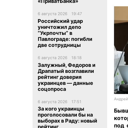
«ПриватБанка»
6 августа 2026
19:47
Российский удар
уничтожил депо
“Укрпочты” в
Павлограде: погибли
ua
ru
en
две сотрудницы
6 августа 2026
18:18
Залужный, Федоров и
Драпатый возглавили
рейтинг доверия
украинцев — данные
соцопроса
Андрей
6 августа 2026
17:51
За кого украинцы
Быв
проголосовали бы на
кото
выборах в Раду: новый
под 
рейтинг