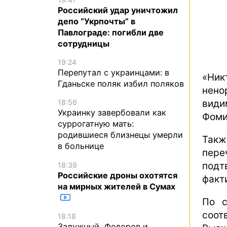
Российский удар уничтожил
депо “Укрпочты” в
Павлограде: погибли две
сотрудницы
19:24
Перепутал с украинцами: в
«Ни
Гданьске поляк избил поляков
нено
види
18:56
Украинку завербовали как
Фоми
суррогатную мать:
родившиеся близнецы умерли
Так
в больнице
пере
подт
18:39
Российские дроны охотятся
факт
на мирных жителей в Сумах
По с
соо
18:18
Залужный, Федоров и