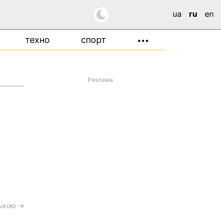
ua
ru
en
техно
спорт
•••
Реклама
ською →