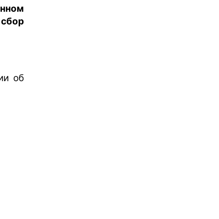
енном
 сбор
ии об