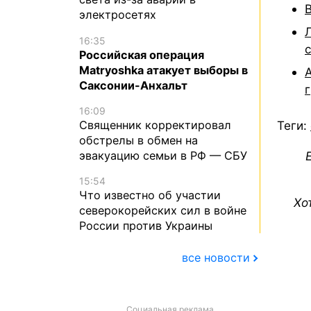
электросетях
16:35
Российская операция
Matryoshka атакует выборы в
Саксонии-Анхальт
16:09
Теги:
Священник корректировал
обстрелы в обмен на
эвакуацию семьи в РФ — СБУ
15:54
Что известно об участии
Хо
северокорейских сил в войне
России против Украины
все новости
Социальная реклама