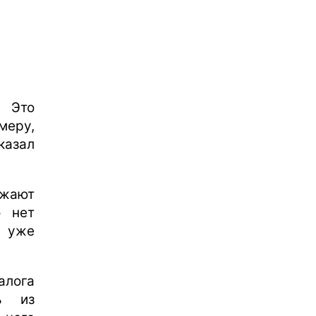
 Это
меру,
казал
жают
о нет
я уже
алога
ь из