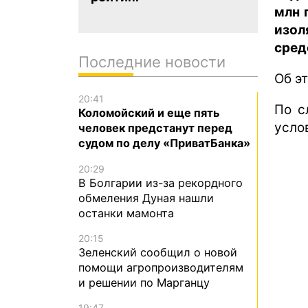
млн 
изол
сред
Последние новости
Об э
20:41
По с
Коломойский и еще пять
усло
человек предстанут перед
судом по делу «ПриватБанка»
20:29
В Болгарии из-за рекордного
обмеления Дуная нашли
останки мамонта
20:15
Зеленский сообщил о новой
помощи агропроизводителям
и решении по Марганцу
19:47