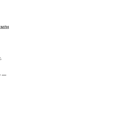
 млн
,
е —