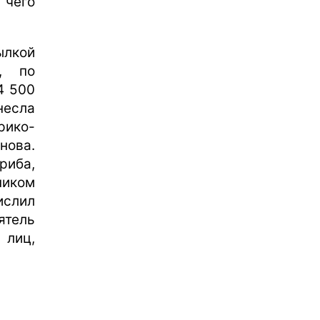
 чего
ылкой
х, по
4 500
есла
ико-
нова.
риба,
ником
ислил
ятель
 лиц,