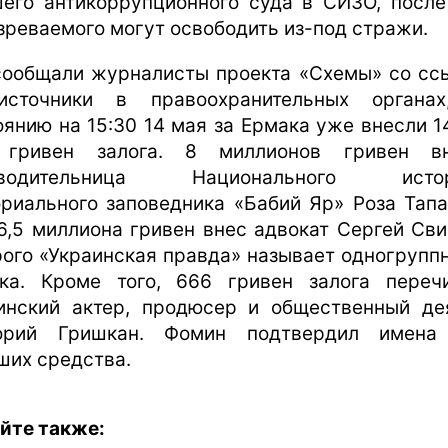
его антикоррупционного суда в СИЗО, после
зреваемого могут освободить из-под стражи.
сообщали журналисты проекта «Схемы» со сс
сточники в правоохранительных органа
оянию на 15:30 14 мая за Ермака уже внесли 1
 гривен залога. 8 миллионов гривен вн
оводительница Национального истор
риального заповедника «Бабий Яр» Роза Тапа
6,5 миллиона гривен внес адвокат Сергей Сви
рого «Украинская правда» называет одногрупп
ка. Кроме того, 666 гривен залога переч
инский актер, продюсер и общественный де
орий Гришкан. Фомин подтвердил имена
ших средства.
йте также: