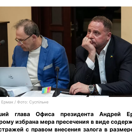
харьков
архив
gambling
 Ермак / Фото: Суспільне
ший глава Офиса президента Андрей Ер
рому избрана мера пресечения в виде содер
стражей с правом внесения залога в размер