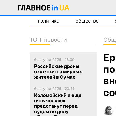
политика
общество
ТОП-новости
Общ
новости
Ер
о проекте
6 августа 2026
18:39
контакты
по
Российские дроны
охотятся на мирных
жителей в Сумах
вн
6 августа 2026
20:41
со
Коломойский и еще
пять человек
предстанут перед
судом по делу