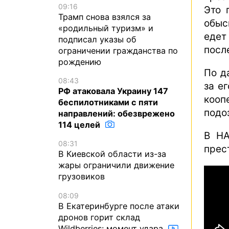
09:16
Это 
Трамп снова взялся за
обыс
«родильный туризм» и
едет
подписал указы об
посл
ограничении гражданства по
рождению
По д
08:43
за е
РФ атаковала Украину 147
кооп
беспилотниками с пяти
подо
направлений: обезврежено
114 целей
В НА
08:31
прес
В Киевской области из-за
жары ограничили движение
грузовиков
08:09
В Екатеринбурге после атаки
дронов горит склад
Wildberries: момент удара