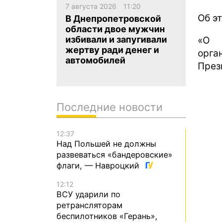
7 августа 2026
11:20
Об э
В Днепропетровской
области двое мужчин
избивали и запугивали
«О 
жертву ради денег и
орга
автомобилей
През
Последние новости
12:37
Над Польшей не должны
развеваться «бандеровские»
флаги, — Навроцкий
12:12
ВСУ ударили по
ретрансляторам
беспилотников «Герань»,