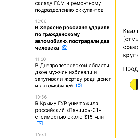
складу ГСМ и ремонтному
подразделению оккупантов
12:06
В Херсоне россияне ударили
Квал
по гражданскому
(отм
автомобилю, пострадали два
сове
человека
круп
11:20
В Днепропетровской области
Прод
двое мужчин избивали и
запугивали жертву ради денег
и автомобилей
10:56
В Крыму ГУР уничтожила
российский «Панцирь-С1»
стоимостью около $15 млн
10:41