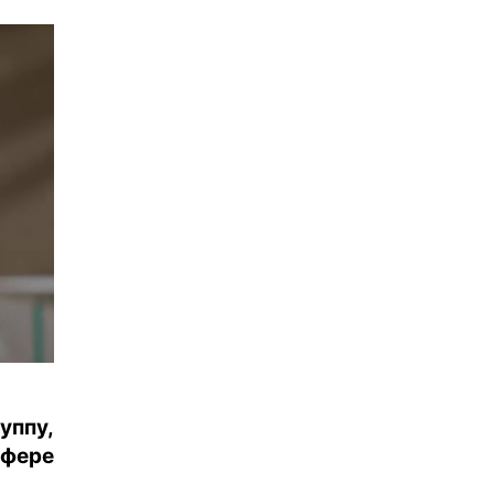
ппу,
фере