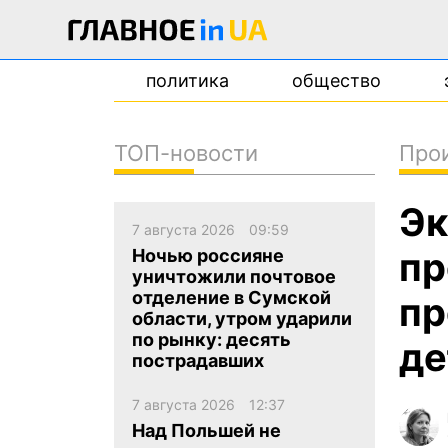
политика
общество
ТОП-новости
Про
новости
Эк
о проекте
7 августа 2026
09:59
контакты
пр
Ночью россияне
уничтожили почтовое
отделение в Сумской
пр
области, утром ударили
по рынку: десять
де
пострадавших
7 августа 2026
12:37
Над Польшей не