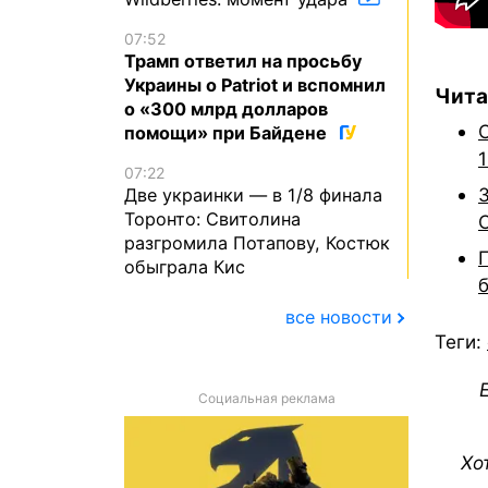
07:52
Трамп ответил на просьбу
Украины о Patriot и вспомнил
Чита
о «300 млрд долларов
помощи» при Байдене
1
07:22
Две украинки — в 1/8 финала
Торонто: Свитолина
разгромила Потапову, Костюк
обыграла Кис
все новости
Теги:
Социальная реклама
Хо