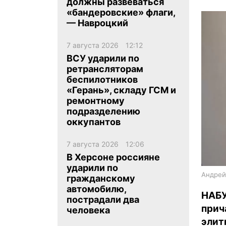
должны развеваться
«бандеровские» флаги,
— Навроцкий
7 августа 2026
12:12
ВСУ ударили по
ретрансляторам
ua
ru
en
беспилотников
«Герань», складу ГСМ и
ремонтному
подразделению
оккупантов
7 августа 2026
12:06
В Херсоне россияне
ударили по
Андрей
гражданскому
автомобилю,
НАБ
пострадали два
при
человека
элит