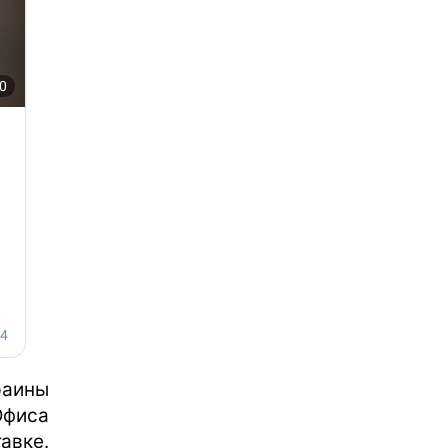
раины
фиса
авке.