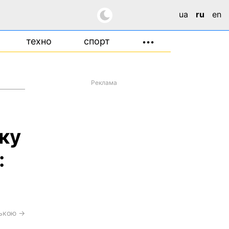
ua
ru
en
техно
спорт
•••
Реклама
ку
:
ською →