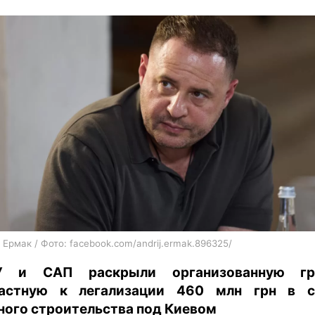
харьков
архив
gambling
 Ермак / Фото: facebook.com/andrij.ermak.896325/
У и САП раскрыли организованную гру
частную к легализации 460 млн грн в с
ного строительства под Киевом