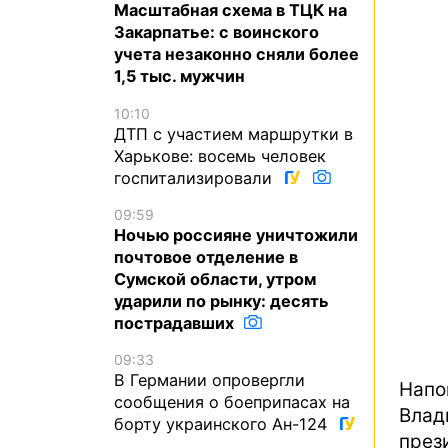
Масштабная схема в ТЦК на
Закарпатье: с воинского
учета незаконно сняли более
1,5 тыс. мужчин
10:10
ДТП с участием маршрутки в
Харькове: восемь человек
госпитализировали
09:59
Ночью россияне уничтожили
почтовое отделение в
Сумской области, утром
ударили по рынку: десять
пострадавших
09:33
В Германии опровергли
Напо
сообщения о боеприпасах на
Вла
борту украинского Ан-124
през