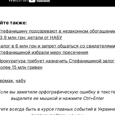
йте также:
Стефанишину подозревают в незаконном обогащении
3,9 млн грн: детали от НАБУ
Залог в 6 млн грн и запрет общаться со свидетелями
Стефанишиной избрали меру пресечения
Прокуратура требует назначить Стефанишиной залог
более 15 млн гривен
ермак
,
набу
Если вы заметили орфографическую ошибку в тексте
выделите ее мышкой и нажмите Ctrl+Enter
тите всегда быть в курсе главных событий в Украин