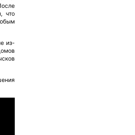
После
, что
любым
е из-
домов
ысков
шения