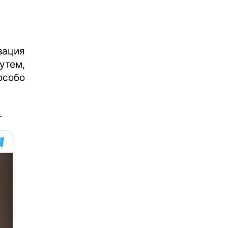
зация
утем,
особо
.