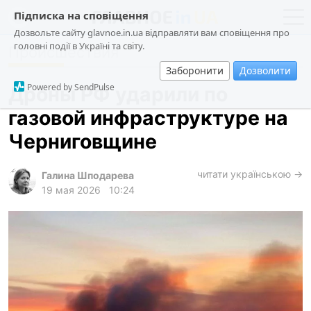
Підписка на сповіщення
Дозвольте сайту glavnoe.in.ua відправляти вам сповіщення про
головні події в Україні та світу.
Происшествия
новости
политика
Заборонити
Дозволити
о проекте
общество
Powered by SendPulse
Дроны РФ ударили по
контакты
экономика
газовой инфраструктуре на
происшествия
Черниговщине
криминал
техно
читати українською →
Галина Шподарева
19 мая 2026
10:24
спорт
лонгриды
харьков
архив
gambling