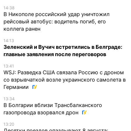
14:38
В Никополе российский удар уничтожил
рейсовый автобус: водитель погиб, его
коллега ранен
14:13
Зеленский и Вучич встретились в Белграде:
главные заявления после переговоров
13:41
WSJ: Разведка США связала Россию с дроном
со взрывчаткой возле украинского самолета в
Германии
13:34
В Болгарии вблизи Трансбалканского
газопровода взорвался дрон
13:20
Десятки поездов опаздывают 8 августа: