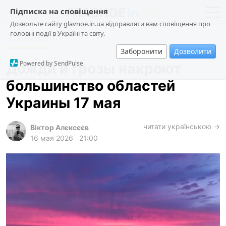
Підписка на сповіщення
Дозвольте сайту glavnoe.in.ua відправляти вам сповіщення про
головні події в Україні та світу.
Общество
новости
политика
Заборонити
Дозволити
о проекте
общество
Powered by SendPulse
Дожди и грозы накроют
контакты
экономика
большинство областей
происшествия
Украины 17 мая
криминал
техно
читати українською →
Віктор Алєксєєв
16 мая 2026
21:00
спорт
лонгриды
харьков
архив
gambling