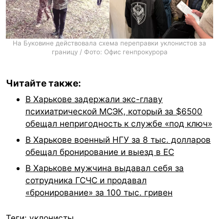
На Буковине действовала схема переправки уклонистов за
границу / Фото: Офис генпрокурора
Читайте также:
В Харькове задержали экс-главу
психиатрической МСЭК, который за $6500
обещал непригодность к службе «под ключ»
В Харькове военный НГУ за 8 тыс. долларов
обещал бронирование и выезд в ЕС
В Харькове мужчина выдавал себя за
сотрудника ГСЧС и продавал
«бронирование» за 100 тыс. гривен
Теги:
уклонисты