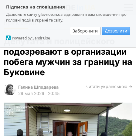
Підписка на сповіщення
Дозвольте сайту glavnoe.in.ua відправляти вам сповіщення про
головні події в Україні та світу.
Криминал
новости
политика
Заборонити
Дозволити
о проекте
общество
Powered by SendPulse
Депутата и полицейского
контакты
экономика
подозревают в организации
происшествия
побега мужчин за границу на
криминал
Буковине
техно
читати українською →
спорт
Галина Шподарева
29 мая 2026
20:45
лонгриды
харьков
архив
gambling