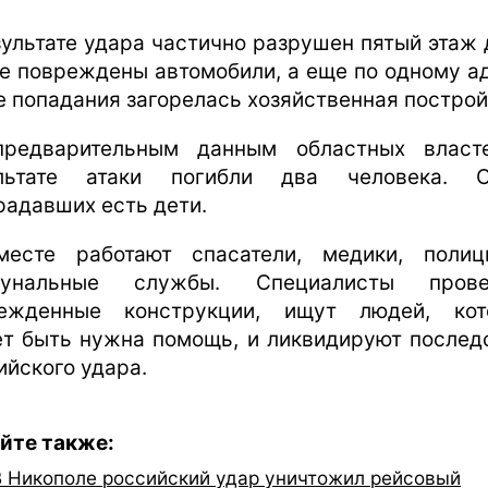
зультате удара частично разрушен пятый этаж 
е повреждены автомобили, а еще по одному а
е попадания загорелась хозяйственная построй
редварительным данным областных власт
ультате атаки погибли два человека. С
радавших есть дети.
есте работают спасатели, медики, поли
мунальные службы. Специалисты прове
ежденные конструкции, ищут людей, ко
т быть нужна помощь, и ликвидируют послед
ийского удара.
йте также:
В Никополе российский удар уничтожил рейсовый