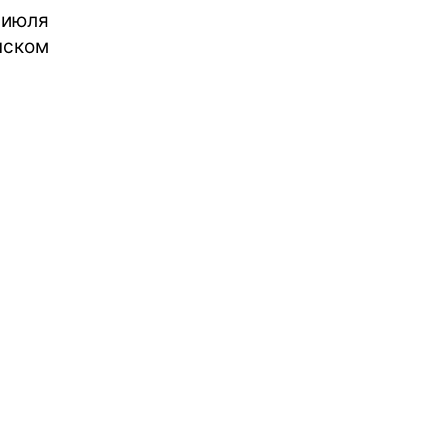
 июля
нском