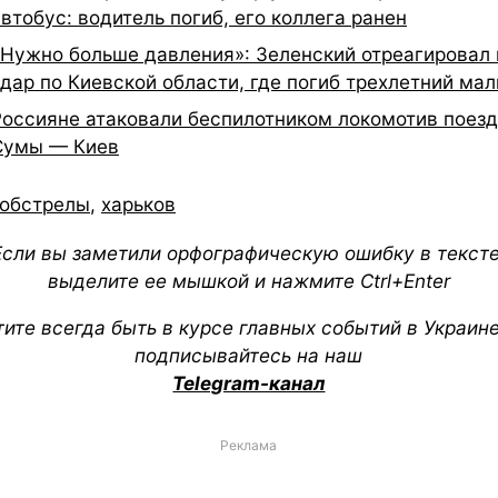
втобус: водитель погиб, его коллега ранен
«Нужно больше давления»: Зеленский отреагировал 
удар по Киевской области, где погиб трехлетний мал
Россияне атаковали беспилотником локомотив поез
Сумы — Киев
обстрелы
,
харьков
Если вы заметили орфографическую ошибку в тексте
выделите ее мышкой и нажмите Ctrl+Enter
тите всегда быть в курсе главных событий в Украин
подписывайтесь на наш
Telegram-канал
Реклама