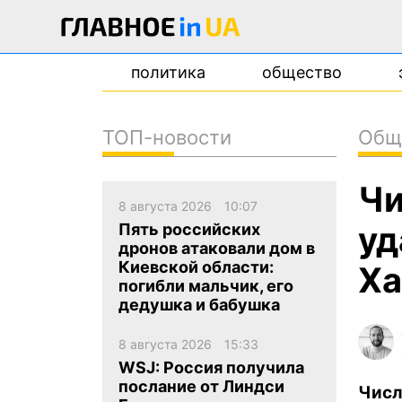
политика
общество
ТОП-новости
Общ
новости
Чи
о проекте
8 августа 2026
10:07
контакты
уд
Пять российских
дронов атаковали дом в
Киевской области:
Ха
погибли мальчик, его
дедушка и бабушка
8 августа 2026
15:33
WSJ: Россия получила
послание от Линдси
Чис