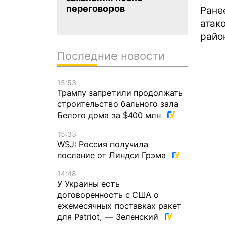
переговоров
Ране
атак
райо
Последние новости
15:53
Трампу запретили продолжать
строительство бального зала
Белого дома за $400 млн
15:33
WSJ: Россия получила
послание от Линдси Грэма
14:48
У Украины есть
договоренность с США о
ежемесячных поставках ракет
для Patriot, — Зеленский