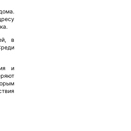
дома.
дресу
ка.
ей, в
реди
ция и
ряют
торым
ствия