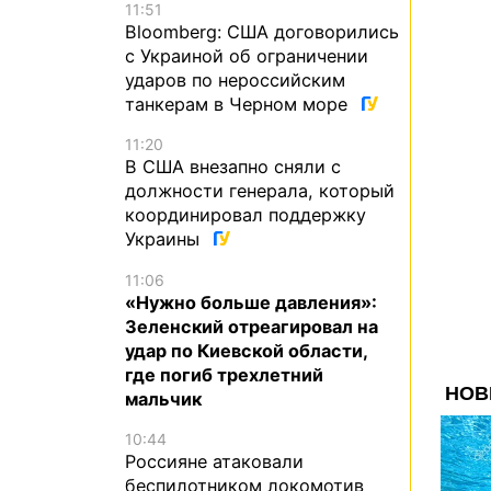
11:51
Bloomberg: США договорились
с Украиной об ограничении
ударов по нероссийским
танкерам в Черном море
11:20
В США внезапно сняли с
должности генерала, который
координировал поддержку
Украины
11:06
«Нужно больше давления»:
Зеленский отреагировал на
удар по Киевской области,
где погиб трехлетний
мальчик
10:44
Россияне атаковали
беспилотником локомотив