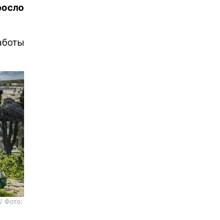
росло
аботы
/ Фото: