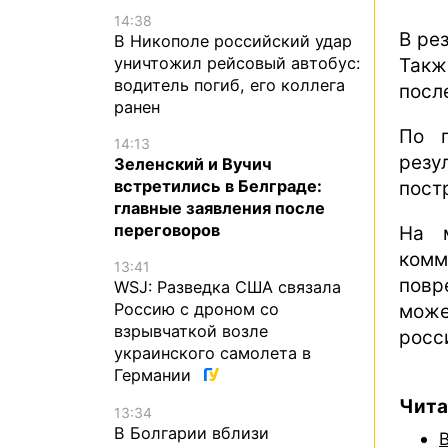
14:38
В ре
В Никополе российский удар
уничтожил рейсовый автобус:
Такж
водитель погиб, его коллега
посл
ранен
По п
14:13
рез
Зеленский и Вучич
встретились в Белграде:
пост
главные заявления после
переговоров
На м
ком
13:41
повр
WSJ: Разведка США связала
Россию с дроном со
може
взрывчаткой возле
росс
украинского самолета в
Германии
Чита
13:34
В Болгарии вблизи