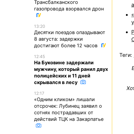
Трансбалканского
а
газопровода взорвался дрон
13:20
Десятки поездов опаздывают
8 августа: задержки
достигают более 12 часов
Теги:
12:45
На Буковине задержали
мужчину, который ранил двух
полицейских и 11 дней
скрывался в лесу
Хо
12:17
«Одним кликом» лишали
отсрочек: Лубинец заявил о
сотнях пострадавших от
действий ТЦК на Закарпатье