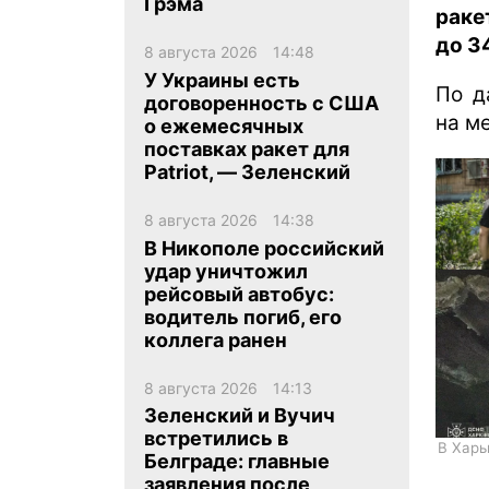
Грэма
раке
до 3
8 августа 2026
14:48
У Украины есть
По д
договоренность с США
на м
о ежемесячных
поставках ракет для
ua
ru
en
Patriot, — Зеленский
8 августа 2026
14:38
В Никополе российский
удар уничтожил
рейсовый автобус:
водитель погиб, его
коллега ранен
8 августа 2026
14:13
Зеленский и Вучич
встретились в
В Харь
Белграде: главные
заявления после