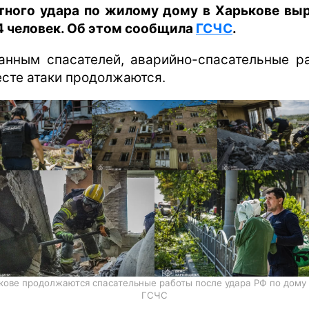
харьков
тного удара по жилому дому в Харькове вы
4 человек. Об этом сообщила
ГСЧС
.
архив
gambling
анным спасателей, аварийно-спасательные р
есте атаки продолжаются.
кове продолжаются спасательные работы после удара РФ по дому 
ГСЧС