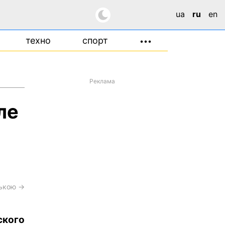
ua
ru
en
техно
спорт
•••
Реклама
ле
ською →
кого