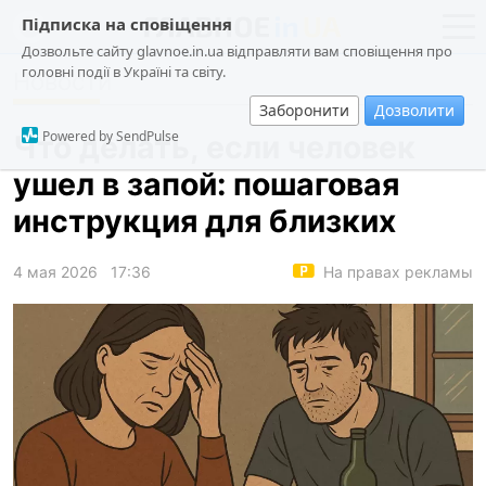
Підписка на сповіщення
Дозвольте сайту glavnoe.in.ua відправляти вам сповіщення про
головні події в Україні та світу.
Новости
новости
политика
Заборонити
Дозволити
о проекте
общество
Powered by SendPulse
Что делать, если человек
контакты
экономика
ушел в запой: пошаговая
происшествия
инструкция для близких
криминал
техно
4 мая 2026
17:36
На правах рекламы
спорт
лонгриды
харьков
архив
gambling