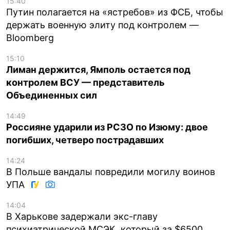
15:40
Путин полагается на «ястребов» из ФСБ, чтобы
держать военную элиту под контролем —
Bloomberg
15:10
Лиман держится, Ямполь остается под
контролем ВСУ — представитель
Объединенных сил
14:49
Россияне ударили из РСЗО по Изюму: двое
погибших, четверо пострадавших
14:24
В Польше вандалы повредили могилу воинов
УПА
14:04
В Харькове задержали экс-главу
психиатрической МСЭК, который за $6500