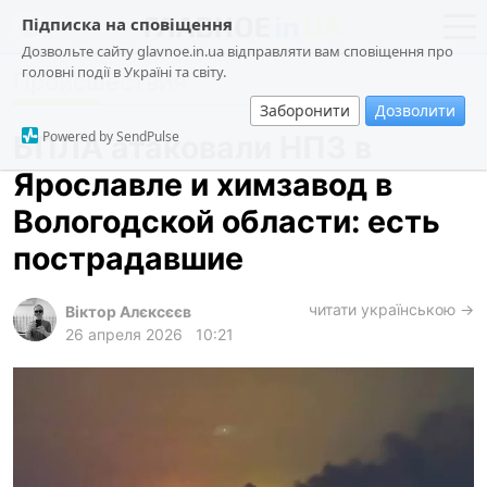
Підписка на сповіщення
Дозвольте сайту glavnoe.in.ua відправляти вам сповіщення про
головні події в Україні та світу.
Происшествия
новости
политика
Заборонити
Дозволити
о проекте
общество
Powered by SendPulse
БПЛА атаковали НПЗ в
контакты
экономика
Ярославле и химзавод в
происшествия
Вологодской области: есть
криминал
пострадавшие
техно
читати українською →
спорт
Віктор Алєксєєв
26 апреля 2026
10:21
лонгриды
харьков
архив
gambling