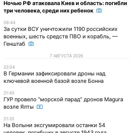
Ночью РФ атаковала Киев и область: погибли
три человека, среди них ребенок
08:44
За сутки ВСУ уничтожили 1190 российских
военных, шесть средств ПВО и корабль, —
Генштаб
7 АВГУСТА 2026
22:04
В Германии зафиксировали дроны над
ключевой военной базой возле Бонна
21:45
ГУР провело “морской парад” дронов Magura
возле Ялты
21:20
На Волыни эксгумировали останки 54
человек, погибших в августе 1943 года