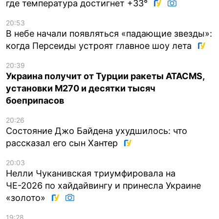
где температура достигнет +33°
20:53
В небе начали появляться «падающие звезды»:
когда Персеиды устроят главное шоу лета
20:39
Украина получит от Турции ракеты ATACMS,
установки M270 и десятки тысяч
боеприпасов
20:26
Состояние Джо Байдена ухудшилось: что
рассказал его сын Хантер
20:03
Нелли Чуканивская триумфировала на
ЧЕ-2026 по хайдайвингу и принесла Украине
«золото»
19:28