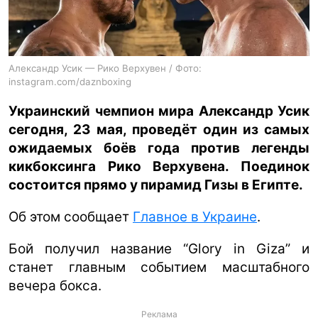
ua
ru
en
Александр Усик — Рико Верхувен / Фото:
instagram.com/daznboxing
Украинский чемпион мира Александр Усик
сегодня, 23 мая, проведёт один из самых
ожидаемых боёв года против легенды
кикбоксинга Рико Верхувена. Поединок
состоится прямо у пирамид Гизы в Египте.
Об этом сообщает
Главное в Украине
.
Бой получил название “Glory in Giza” и
станет главным событием масштабного
вечера бокса.
Реклама