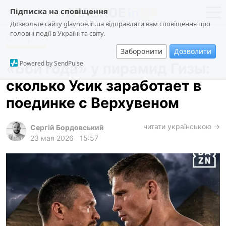
Підписка на сповіщення
Дозвольте сайту glavnoe.in.ua відправляти вам сповіщення про
головні події в Україні та світу.
Спорт
новости
политика
Заборонити
Дозволити
о проекте
общество
Powered by SendPulse
«Бой года» у пирамид Гизы:
контакты
экономика
сколько Усик заработает в
происшествия
поединке с Верхувеном
криминал
техно
читати українською →
Сергій Бордовський
23 мая 2026
15:57
спорт
лонгриды
харьков
архив
gambling