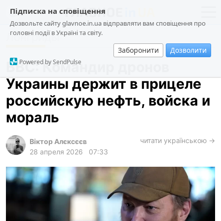
Підписка на сповіщення
Дозвольте сайту glavnoe.in.ua відправляти вам сповіщення про
головні події в Україні та світу.
Лонгриды
новости
политика
Заборонити
Дозволити
о проекте
общество
Powered by SendPulse
BBC: Командир дронов
контакты
экономика
Украины держит в прицеле
происшествия
российскую нефть, войска и
криминал
мораль
техно
читати українською →
спорт
Віктор Алєксєєв
28 апреля 2026
07:33
лонгриды
харьков
архив
gambling