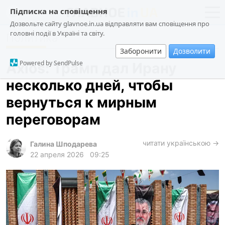
Підписка на сповіщення
Дозвольте сайту glavnoe.in.ua відправляти вам сповіщення про
головні події в Україні та світу.
Политика
новости
политика
Заборонити
Дозволити
о проекте
общество
Powered by SendPulse
Axios: Трамп дал Ирану
контакты
экономика
несколько дней, чтобы
происшествия
вернуться к мирным
криминал
переговорам
техно
читати українською →
спорт
Галина Шподарева
22 апреля 2026
09:25
лонгриды
харьков
архив
gambling