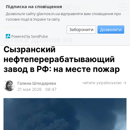
Підписка на сповіщення
Дозвольте сайту glavnoe.in.ua відправляти вам сповіщення про
головні події в Україні та світу.
Происшествия
новости
политика
Заборонити
Дозволити
о проекте
общество
Powered by SendPulse
Атака дронов на
контакты
экономика
Сызранский
происшествия
нефтеперерабатывающий
криминал
завод в РФ: на месте пожар
техно
читати українською →
спорт
Галина Шподарева
21 мая 2026
08:47
лонгриды
харьков
архив
gambling