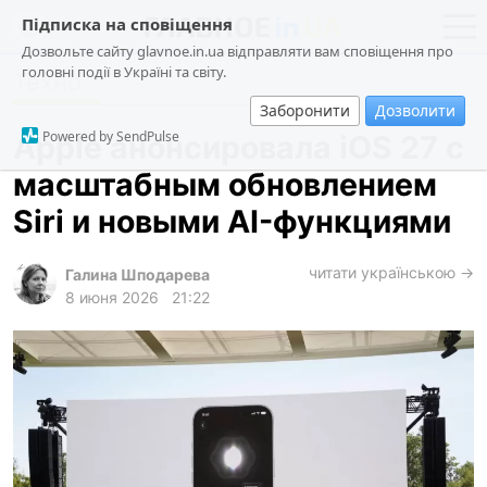
Підписка на сповіщення
Дозвольте сайту glavnoe.in.ua відправляти вам сповіщення про
головні події в Україні та світу.
Техно
новости
политика
Заборонити
Дозволити
о проекте
общество
Powered by SendPulse
Apple анонсировала iOS 27 с
контакты
экономика
масштабным обновлением
происшествия
Siri и новыми AI-функциями
криминал
техно
читати українською →
Галина Шподарева
8 июня 2026
21:22
спорт
лонгриды
харьков
архив
gambling