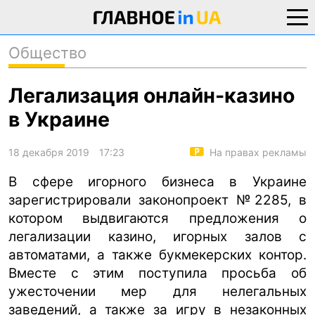
Общество
новости
политика
о проекте
общество
Легализация онлайн-казино
контакты
экономика
в Украине
происшествия
криминал
18 декабря 2019
17:23
На правах рекламы
техно
В сфере игорного бизнеса в Украине
зарегистрировали законопроект №2285, в
спорт
котором выдвигаются предложения о
лонгриды
легализации казино, игорных залов с
харьков
автоматами, а также букмекерских контор.
Вместе с этим поступила просьба об
архив
ужесточении мер для нелегальных
gambling
заведений, а также за игру в незаконных