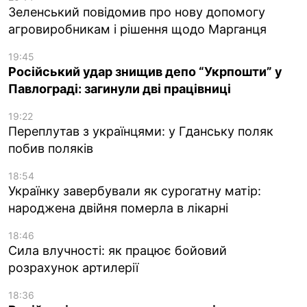
Зеленський повідомив про нову допомогу
агровиробникам і рішення щодо Марганця
19:45
Російський удар знищив депо “Укрпошти” у
Павлограді: загинули дві працівниці
19:22
Переплутав з українцями: у Гданську поляк
побив поляків
18:54
Українку завербували як сурогатну матір:
народжена двійня померла в лікарні
18:46
Сила влучності: як працює бойовий
розрахунок артилерії
18:36