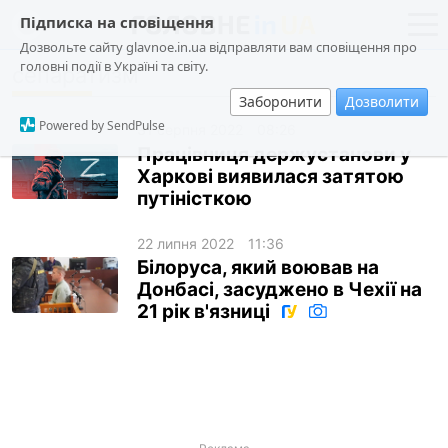
Підписка на сповіщення
Дозвольте сайту glavnoe.in.ua відправляти вам сповіщення про
головні події в Україні та світу.
сепаратизм
новини
політика
Заборонити
Дозволити
про проєкт
суспільство
Powered by SendPulse
31 серпня 2022
08:26
контакти
економіка
Працівниця держустанови у
Харкові виявилася затятою
події
путіністкою
кримінал
22 липня 2022
11:36
техно
Білоруса, який воював на
спорт
Донбасі, засуджено в Чехії на
21 рік в'язниці
лонгріди
харків
архів
gambling