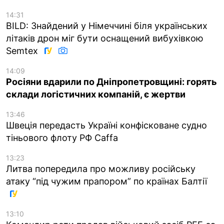
14:31
BILD: Знайдений у Німеччині біля українських
літаків дрон міг бути оснащений вибухівкою
Semtex
14:09
Росіяни вдарили по Дніпропетровщині: горять
склади логістичних компаній, є жертви
13:46
Швеція передасть Україні конфісковане судно
тіньового флоту РФ Caffa
13:23
Литва попередила про можливу російську
атаку “під чужим прапором” по країнах Балтії
13:10