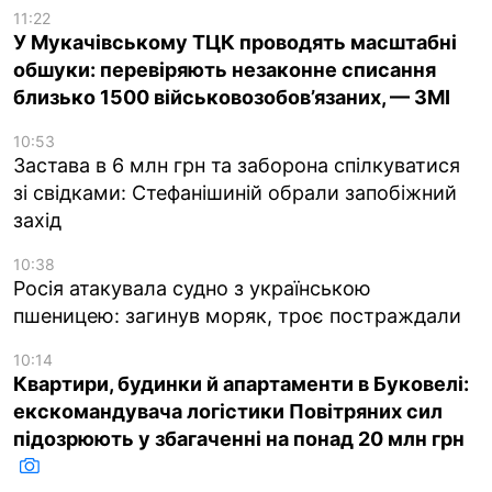
11:22
У Мукачівському ТЦК проводять масштабні
обшуки: перевіряють незаконне списання
близько 1500 військовозобов’язаних, — ЗМІ
10:53
Застава в 6 млн грн та заборона спілкуватися
зі свідками: Стефанішиній обрали запобіжний
захід
10:38
Росія атакувала судно з українською
пшеницею: загинув моряк, троє постраждали
10:14
Квартири, будинки й апартаменти в Буковелі:
екскомандувача логістики Повітряних сил
підозрюють у збагаченні на понад 20 млн грн