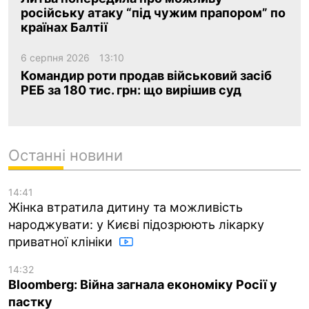
російську атаку “під чужим прапором” по
країнах Балтії
6 серпня 2026
13:10
Командир роти продав військовий засіб
РЕБ за 180 тис. грн: що вирішив суд
Останні новини
14:41
Жінка втратила дитину та можливість
народжувати: у Києві підозрюють лікарку
приватної клініки
14:32
Bloomberg: Війна загнала економіку Росії у
пастку