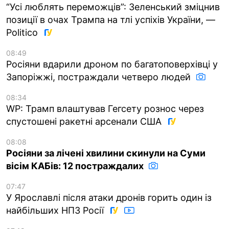
“Усі люблять переможців”: Зеленський зміцнив
позиції в очах Трампа на тлі успіхів України, —
Politico
08:49
Росіяни вдарили дроном по багатоповерхівці у
Запоріжжі, постраждали четверо людей
08:34
WP: Трамп влаштував Гегсету рознос через
спустошені ракетні арсенали США
08:08
Росіяни за лічені хвилини скинули на Суми
вісім КАБів: 12 постраждалих
07:47
У Ярославлі після атаки дронів горить один із
найбільших НПЗ Росії