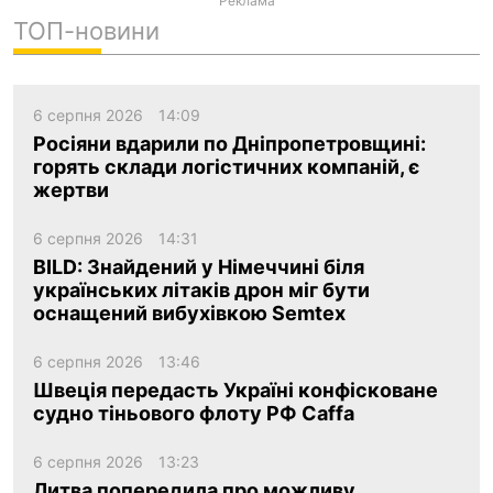
Реклама
ТОП-новини
ua
ru
en
6 серпня 2026
14:09
Росіяни вдарили по Дніпропетровщині:
горять склади логістичних компаній, є
жертви
6 серпня 2026
14:31
BILD: Знайдений у Німеччині біля
українських літаків дрон міг бути
оснащений вибухівкою Semtex
6 серпня 2026
13:46
Швеція передасть Україні конфісковане
судно тіньового флоту РФ Caffa
6 серпня 2026
13:23
Литва попередила про можливу