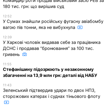
Командир роти продав військовий засіб РЕБ за
180 тис. грн: що вирішив суд
12:52
У Сумах знайшли російську фугасну авіабомбу
вагою пів тонни, яка не вибухнула
12:39
У Харкові чоловік видавав себе за працівника
ДСНС і продавав “бронювання” за 100 тис.
гривень
11:55
Стефанішину підозрюють у незаконному
збагаченні на 13,9 млн грн: деталі від НАБУ
11:43
Зеленський підтвердив удари по двох НПЗ,
сторожових катерах і суднах тіньового флоту