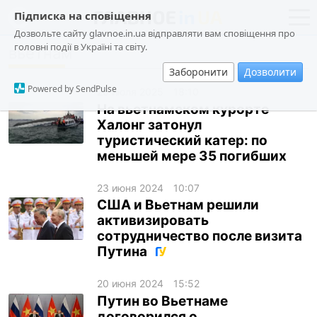
Підписка на сповіщення
Дозвольте сайту glavnoe.in.ua відправляти вам сповіщення про
головні події в Україні та світу.
вьетнам
новости
политика
Заборонити
Дозволити
о проекте
общество
Powered by SendPulse
20 июля 2025
18:10
контакты
экономика
На вьетнамском курорте
Халонг затонул
происшествия
туристический катер: по
криминал
меньшей мере 35 погибших
техно
23 июня 2024
10:07
спорт
США и Вьетнам решили
активизировать
лонгриды
сотрудничество после визита
Путина
харьков
архив
20 июня 2024
15:52
Путин во Вьетнаме
gambling
договорился о