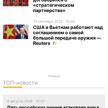
«стратегическом
ua
ru
en
партнерстве»
23 сентября 2023
15:40
США и Вьетнам работают над
соглашением о самой
большой передаче оружия —
Reuters
Реклама
ТОП-новости
8 августа 2026
10:07
Пять российских дронов атаковали дом в