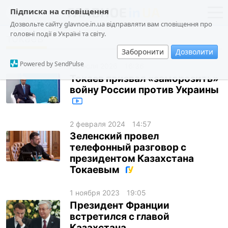
Підписка на сповіщення
Дозвольте сайту glavnoe.in.ua відправляти вам сповіщення про
головні події в Україні та світу.
токаев
новости
политика
Заборонити
Дозволити
о проекте
общество
Powered by SendPulse
25 июля 2026
16:36
контакты
экономика
Токаев призвал «заморозить»
войну России против Украины
происшествия
криминал
2 февраля 2024
14:57
техно
Зеленский провел
спорт
телефонный разговор с
президентом Казахстана
лонгриды
Токаевым
харьков
1 ноября 2023
19:05
архив
Президент Франции
встретился с главой
gambling
Казахстана