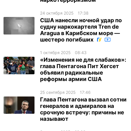
ua
ru
en
24 октября 2025
17:38
США нанесли ночной удар по
судну наркокартеля Tren de
Aragua в Карибском море —
шестеро погибших
1 октября 2025
08:43
«Изменения не для слабаков»:
глава Пентагона Пит Хегсет
объявил радикальные
реформы армии США
25 сентября 2025
17:46
Глава Пентагона вызвал сотни
генералов и адмиралов на
срочную встречу: причины не
называют