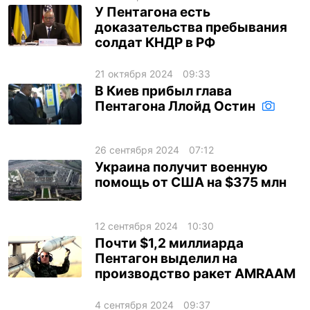
У Пентагона есть
доказательства пребывания
солдат КНДР в РФ
21 октября 2024
09:33
В Киев прибыл глава
Пентагона Ллойд Остин
26 сентября 2024
07:12
Украина получит военную
помощь от США на $375 млн
12 сентября 2024
10:30
Почти $1,2 миллиарда
Пентагон выделил на
производство ракет AMRAAM
4 сентября 2024
09:37