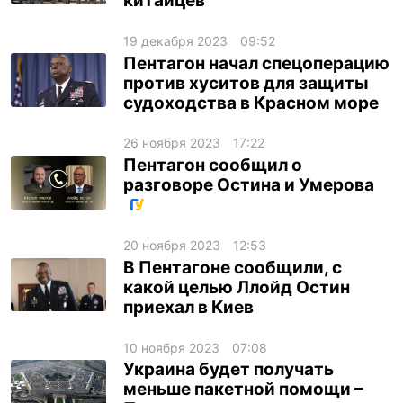
китайцев
19 декабря 2023
09:52
Пентагон начал спецоперацию
против хуситов для защиты
судоходства в Красном море
26 ноября 2023
17:22
Пентагон сообщил о
разговоре Остина и Умерова
20 ноября 2023
12:53
В Пентагоне сообщили, с
какой целью Ллойд Остин
приехал в Киев
10 ноября 2023
07:08
Украина будет получать
меньше пакетной помощи –