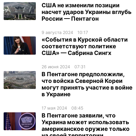
США не изменили позиции
насчет ударов Украины вглубь
России — Пентагон
9 августа 2024
10:17
«События в Курской области
соответствуют политике
США» — Сабрина Сингх
26 июня 2024
07:31
В Пентагоне предположили,
что войска Северной Кореи
могут принять участие в войне
в Украине
17 мая 2024
08:45
В Пентагоне заявили, что
Украина может использовать
американское оружие только
на своей территории