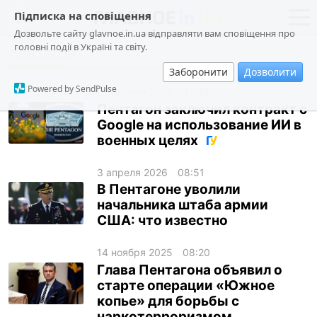
Підписка на сповіщення
Дозвольте сайту glavnoe.in.ua відправляти вам сповіщення про
головні події в Україні та світу.
пентагон
новости
политика
Заборонити
Дозволити
о проекте
общество
Powered by SendPulse
28 апреля 2026
21:38
контакты
экономика
Пентагон заключил контракт с
Google на использование ИИ в
происшествия
военных целях
криминал
3 апреля 2026
08:51
техно
В Пентагоне уволили
спорт
начальника штаба армии
США: что известно
лонгриды
харьков
14 ноября 2025
08:20
Глава Пентагона объявил о
архив
старте операции «Южное
копье» для борьбы с
gambling
наркотерроризмом