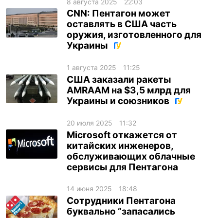
8 августа 2025
22:03
CNN: Пентагон может
оставлять в США часть
оружия, изготовленного для
Украины
1 августа 2025
11:25
США заказали ракеты
AMRAAM на $3,5 млрд для
Украины и союзников
20 июля 2025
11:32
Microsoft откажется от
китайских инженеров,
обслуживающих облачные
сервисы для Пентагона
14 июня 2025
18:48
Сотрудники Пентагона
буквально “запасались