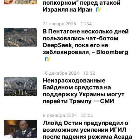
попкорном” перед атакой
Израиля на Иран
31 января 2025
11:34
В Пентагоне несколько дней
пользовались чат-ботом
DeepSeek, пока его не
заблокировали, – Bloomberg
18 декабря 2024
10:32
Неизрасходованные
Байденом средства на
поддержку Украины могут
перейти Трампу — СМИ
9 декабря 2024
20:25
Ллойд Остин предупредил о
возможном усилении ИГИЛ
после падения режима Асада