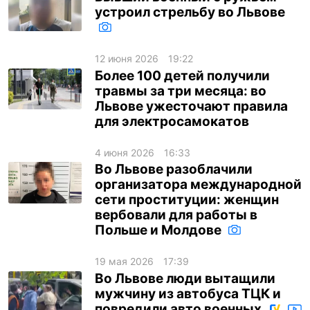
устроил стрельбу во Львове
12 июня 2026
19:22
Более 100 детей получили
травмы за три месяца: во
Львове ужесточают правила
для электросамокатов
4 июня 2026
16:33
Во Львове разоблачили
организатора международной
сети проституции: женщин
вербовали для работы в
Польше и Молдове
19 мая 2026
17:39
Во Львове люди вытащили
мужчину из автобуса ТЦК и
повредили авто военных