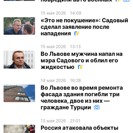
15 мая 2026
14:09
«Это не покушение»: Садовый
сделал заявление после
нападения
15 мая 2026
13:13
Во Львове мужчина напал на
мэра Садового и облил его
жидкостью
14 мая 2026
16:28
Во Львове во время ремонта
фасада здания погибли три
человека, двое из них —
граждане Турции
13 мая 2026
21:01
Россия атаковала объекты