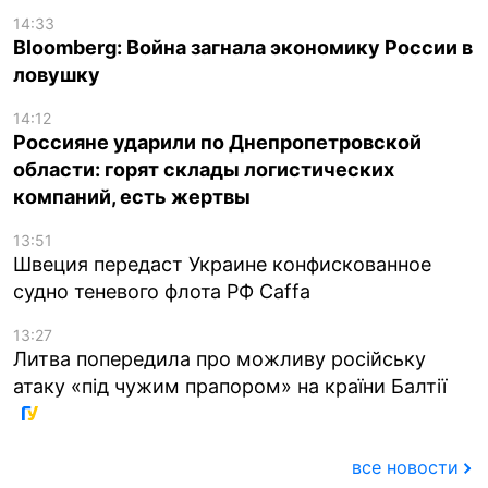
14:33
Bloomberg: Война загнала экономику России в
ловушку
14:12
Россияне ударили по Днепропетровской
области: горят склады логистических
компаний, есть жертвы
13:51
Швеция передаст Украине конфискованное
судно теневого флота РФ Caffa
13:27
Литва попередила про можливу російську
атаку «під чужим прапором» на країни Балтії
все новости