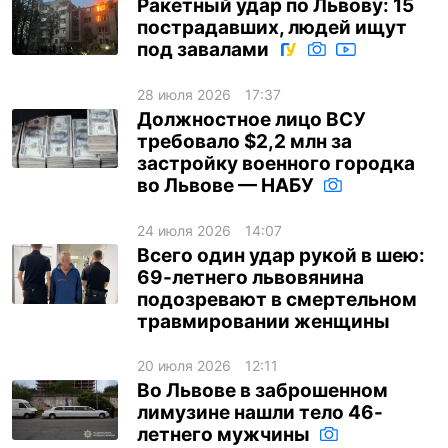
Ракетный удар по Львову: 15
пострадавших, людей ищут
под завалами
28 июля 2026
17:37
Должностное лицо ВСУ
требовало $2,2 млн за
застройку военного городка
во Львове — НАБУ
24 июля 2026
14:07
Всего один удар рукой в шею:
69-летнего львовянина
подозревают в смертельном
травмировании женщины
20 июля 2026
12:11
Во Львове в заброшенном
лимузине нашли тело 46-
летнего мужчины