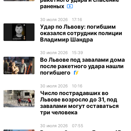
раненых
ua
ru
en
30 июля 2026
17:16
Удар по Львову: погибшим
оказался сотрудник полиции
Владимир Шандра
30 июля 2026
15:39
Во Львове под завалами дома
после ракетного удара нашли
погибшего
30 июля 2026
10:16
Число пострадавших во
Львове возросло до 31, под
завалами могут оставаться
три человека
30 июля 2026
07:55