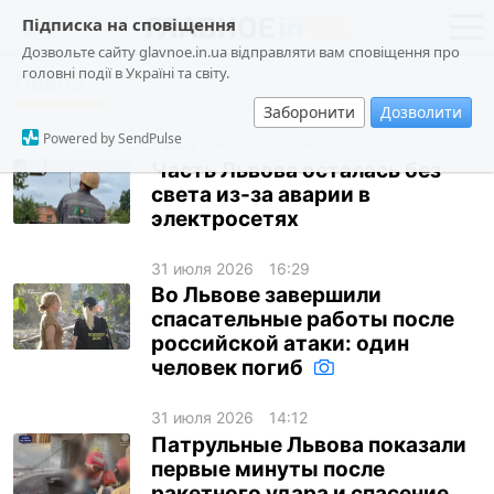
Підписка на сповіщення
Дозвольте сайту glavnoe.in.ua відправляти вам сповіщення про
головні події в Україні та світу.
Львов
новости
политика
Заборонити
Дозволити
о проекте
общество
Powered by SendPulse
6 августа 2026
16:48
контакты
экономика
Часть Львова осталась без
света из-за аварии в
происшествия
электросетях
криминал
31 июля 2026
16:29
техно
Во Львове завершили
спорт
спасательные работы после
российской атаки: один
лонгриды
человек погиб
харьков
31 июля 2026
14:12
архив
Патрульные Львова показали
первые минуты после
gambling
ракетного удара и спасение